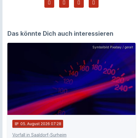
Das könnte Dich auch interessieren
Symbolbild Pixabay / geralt
notes
05
. August 2026 07:28
Vorfall in Saaldorf-Surheim