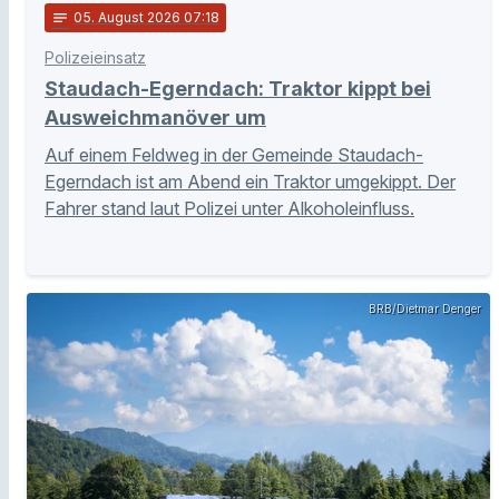
notes
05
. August 2026 07:18
Polizeieinsatz
Staudach-Egerndach: Traktor kippt bei
Ausweichmanöver um
Auf einem Feldweg in der Gemeinde Staudach-
Egerndach ist am Abend ein Traktor umgekippt. Der
Fahrer stand laut Polizei unter Alkoholeinfluss.
BRB/Dietmar Denger