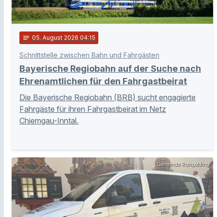
notes
05
. August 2026 04:15
Schnittstelle zwischen Bahn und Fahrgästen
Bayerische Regiobahn auf der Suche nach
Ehrenamtlichen für den Fahrgastbeirat
Die Bayerische Regiobahn (BRB) sucht engagierte
Fahrgäste für ihren Fahrgastbeirat im Netz
Chiemgau-Inntal.
Gemeinde Ruhpolding