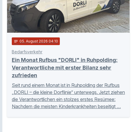
notes
05
. August 2026 04:10
Bedarfsverkehr
Ein Monat Rufbus "DORLI" in Ruhpolding:
Verantwortliche mit erster Bilanz sehr
zufrieden
Seit rund einem Monat ist in Ruhpolding der Rufbus
„DORLI – die kleine Dorflinie“ unterwegs. Jetzt ziehen
die Verantwortlichen ein stolzes erstes Resümee:
Nachdem die meisten Kinderkrankheiten beseitigt …