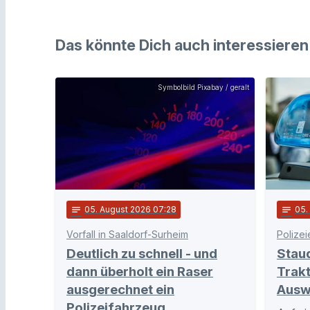
Das könnte Dich auch interessieren
Symbolbild Pixabay / geralt
notes
05
. August 2026 07:28
notes
05
Vorfall in Saaldorf-Surheim
Polizei
Deutlich zu schnell - und
Stau
dann überholt ein Raser
Trakt
ausgerechnet ein
Ausw
Polizeifahrzeug