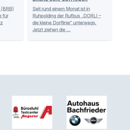
 (BRB)
Seit rund einem Monat ist in
 für
Ruhpolding der Rufbus „DORLI –
tz
die kleine Dorflinie“ unterwegs.
Jetzt ziehen die …