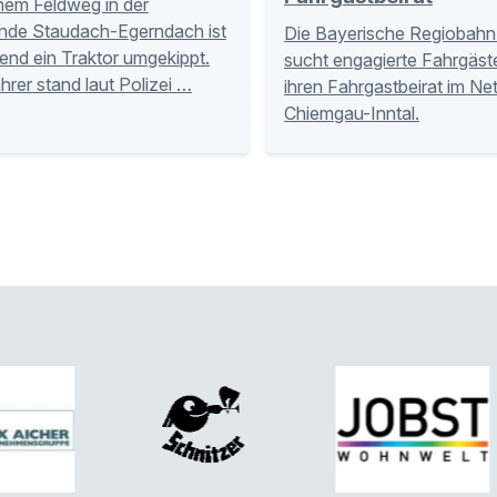
nem Feldweg in der
nde Staudach-Egerndach ist
Die Bayerische Regiobahn
nd ein Traktor umgekippt.
sucht engagierte Fahrgäste
hrer stand laut Polizei …
ihren Fahrgastbeirat im Ne
Chiemgau-Inntal.