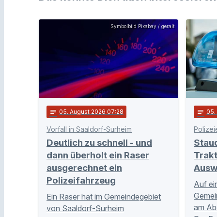
Symbolbild Pixabay / geralt
notes
05
. August 2026 07:28
notes
05
Vorfall in Saaldorf-Surheim
Polizei
Deutlich zu schnell - und
Stau
dann überholt ein Raser
Trakt
ausgerechnet ein
Ausw
Polizeifahrzeug
Auf ei
Gemei
Ein Raser hat im Gemeindegebiet
am Abe
von Saaldorf-Surheim