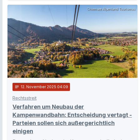
Chiemsee Alpenland Tourismus
notes
12
. November 2025 04:09
Rechtsstreit
Verfahren um Neubau der
Kampenwandbahn: Entscheidung vertagt -
Parteien sollen sich außergerichtlich
einigen