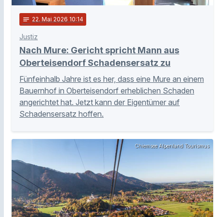
notes
22
. Mai 2026 10:14
Justiz
Nach Mure: Gericht spricht Mann aus
Oberteisendorf Schadensersatz zu
Fünfeinhalb Jahre ist es her, dass eine Mure an einem
Bauernhof in Oberteisendorf erheblichen Schaden
angerichtet hat. Jetzt kann der Eigentümer auf
Schadensersatz hoffen.
Chiemsee Alpenland Tourismus