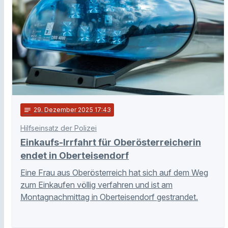
notes
29
. Dezember 2025 17:43
Hilfseinsatz der Polizei
Einkaufs-Irrfahrt für Oberösterreicherin
endet in Oberteisendorf
Eine Frau aus Oberösterreich hat sich auf dem Weg
zum Einkaufen völlig verfahren und ist am
Montagnachmittag in Oberteisendorf gestrandet.