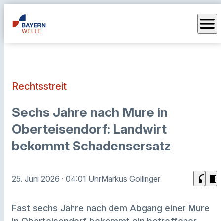
menu
Rechtsstreit
Sechs Jahre nach Mure in
Oberteisendorf: Landwirt
bekommt Schadensersatz
headphones
chrome_reader_mode
25. Juni 2026
· 04:01 Uhr
Markus Gollinger
Fast sechs Jahre nach dem Abgang einer Mure
in Oberteisendorf bekommt ein betroffener