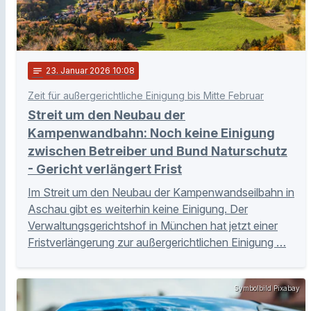
notes
23
. Januar 2026 10:08
Zeit für außergerichtliche Einigung bis Mitte Februar
Streit um den Neubau der
Kampenwandbahn: Noch keine Einigung
zwischen Betreiber und Bund Naturschutz
- Gericht verlängert Frist
Im Streit um den Neubau der Kampenwandseilbahn in
Aschau gibt es weiterhin keine Einigung. Der
Verwaltungsgerichtshof in München hat jetzt einer
Fristverlängerung zur außergerichtlichen Einigung …
Symbolbild Pixabay