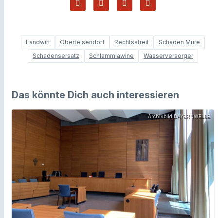
Landwirt
Oberteisendorf
Rechtsstreit
Schaden Mure
Schadensersatz
Schlammlawine
Wasserversorger
Das könnte Dich auch interessieren
Archivbild BAYERNWELLE