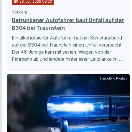
notes
26
. Juli 2026 09:20
Verkehr
Betrunkener Autofahrer baut Unfall auf der
B304 bei Traunstein
Ein alkoholisierter Autofahrer hat am Samstagabend
auf der B304 bei Traunstein einen Unfall verursacht.
Der 46-Jährige kam mit seinem Wagen von der
Fahrbahn ab und landete hinter einer Leitplanke im …
Symbolbild Pixabay