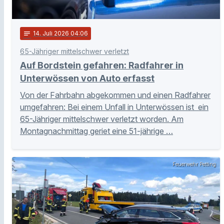
notes
14
. Juli 2026 04:06
65-Jähriger mittelschwer verletzt
Auf Bordstein gefahren: Radfahrer in
Unterwössen von Auto erfasst
Von der Fahrbahn abgekommen und einen Radfahrer
umgefahren: Bei einem Unfall in Unterwössen ist ein
65-Jähriger mittelschwer verletzt worden. Am
Montagnachmittag geriet eine 51-jährige …
Feuerwehr Petting