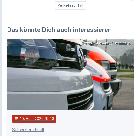
Verkehrsunfall
Das könnte Dich auch interessieren
Symbolbild Pixabay / Henning_W
notes
10
. April 2026 19:48
Schwerer Unfall