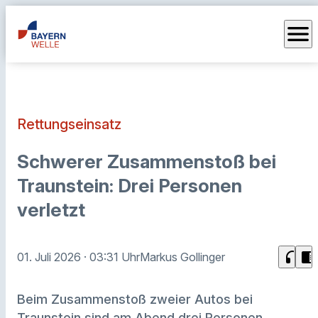
menu
Rettungseinsatz
Schwerer Zusammenstoß bei
Traunstein: Drei Personen
verletzt
headphones
chrome_reader_mode
01. Juli 2026
· 03:31 Uhr
Markus Gollinger
Beim Zusammenstoß zweier Autos bei
Traunstein sind am Abend drei Personen