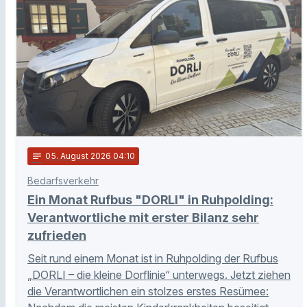
notes
05
. August 2026 04:10
Bedarfsverkehr
Ein Monat Rufbus "DORLI" in Ruhpolding:
Verantwortliche mit erster Bilanz sehr
zufrieden
Seit rund einem Monat ist in Ruhpolding der Rufbus
„DORLI – die kleine Dorflinie“ unterwegs. Jetzt ziehen
die Verantwortlichen ein stolzes erstes Resümee: