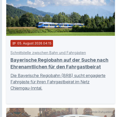
notes
05
. August 2026 04:15
Schnittstelle zwischen Bahn und Fahrgästen
Bayerische Regiobahn auf der Suche nach
Ehrenamtlichen für den Fahrgastbeirat
Die Bayerische Regiobahn (BRB) sucht engagierte
Fahrgäste für ihren Fahrgastbeirat im Netz
Chiemgau-Inntal.
Gemeinde Ruhpolding