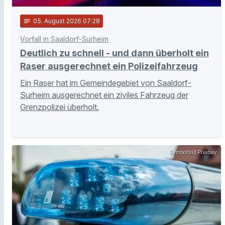
notes
05
. August 2026 07:28
Vorfall in Saaldorf-Surheim
Deutlich zu schnell - und dann überholt ein
Raser ausgerechnet ein Polizeifahrzeug
Ein Raser hat im Gemeindegebiet von Saaldorf-
Surheim ausgerechnet ein ziviles Fahrzeug der
Grenzpolizei überholt.
Symbolbild Pixabay