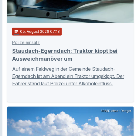
notes
05
. August 2026 07:18
Polizeieinsatz
Staudach-Egerndach: Traktor kippt bei
Ausweichmanöver um
Auf einem Feldweg in der Gemeinde Staudach-
Egerndach ist am Abend ein Traktor umgekippt. Der
Fahrer stand laut Polizei unter Alkoholeinfluss.
BRB/Dietmar Denger