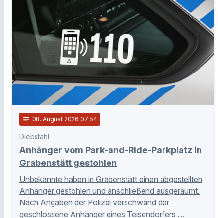
notes
08
. August 2026 07:54
Diebstahl
Anhänger vom Park-and-Ride-Parkplatz in
Grabenstätt gestohlen
Unbekannte haben in Grabenstätt einen abgestellten
Anhänger gestohlen und anschließend ausgeräumt.
Nach Angaben der Polizei verschwand der
geschlossene Anhänger eines Teisendorfers …