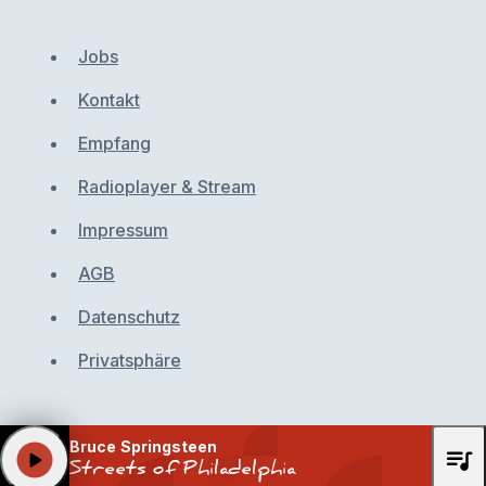
Jobs
Kontakt
Empfang
Radioplayer & Stream
Impressum
AGB
Datenschutz
Privatsphäre
Bruce Springsteen
queue_music
play_arrow
Streets of Philadelphia