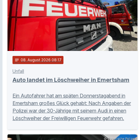
notes
08
. August 2026 08:17
Unfall
Auto landet im Löschweiher in Emertsham
Ein Autofahrer hat am späten Donnerstagabend in
Emertsham großes Glück gehabt: Nach Angaben der
Polizei war der 30-Jährige mit seinem Audi in einen
Löschweiher der Freiwilligen Feuerwehr gefahren.
© Bayerische Polizei