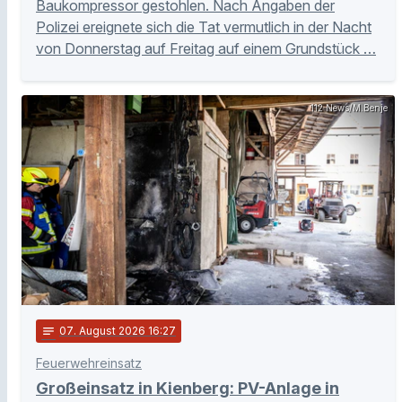
Baukompressor gestohlen. Nach Angaben der
Polizei ereignete sich die Tat vermutlich in der Nacht
von Donnerstag auf Freitag auf einem Grundstück …
112 News/M.Benje
notes
07
. August 2026 16:27
Feuerwehreinsatz
Großeinsatz in Kienberg: PV-Anlage in