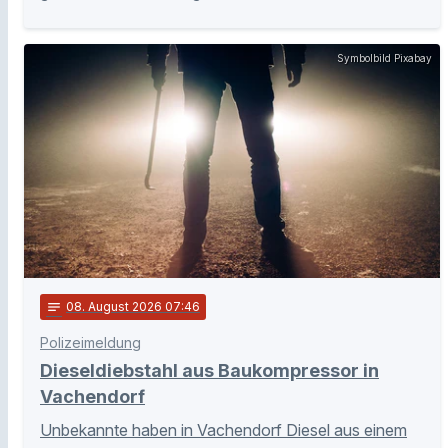
Symbolbild Pixabay
notes
08
. August 2026 07:46
Polizeimeldung
Dieseldiebstahl aus Baukompressor in
Vachendorf
Unbekannte haben in Vachendorf Diesel aus einem