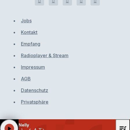
Jobs
Kontakt
Empfang
Radioplayer & Stream
Impressum
AGB
Datenschutz
Privatsphäre
Nelly
queue_music
play_arrow