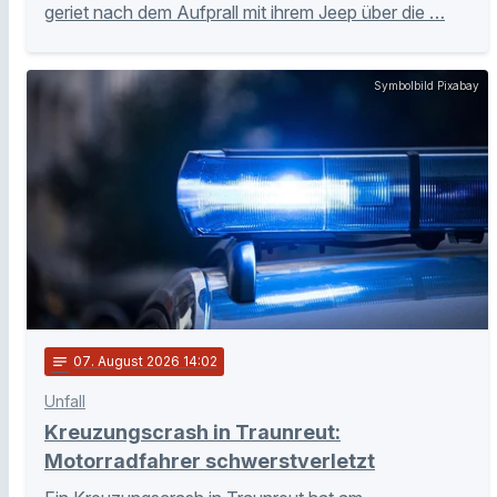
geriet nach dem Aufprall mit ihrem Jeep über die …
Symbolbild Pixabay
notes
07
. August 2026 14:02
Unfall
Kreuzungscrash in Traunreut:
Motorradfahrer schwerstverletzt