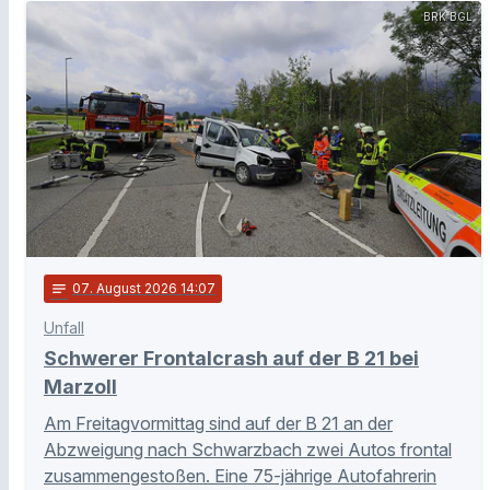
BRK BGL
notes
07
. August 2026 14:07
Unfall
Schwerer Frontalcrash auf der B 21 bei
Marzoll
Am Freitagvormittag sind auf der B 21 an der
Abzweigung nach Schwarzbach zwei Autos frontal
zusammengestoßen. Eine 75-jährige Autofahrerin