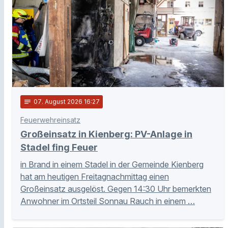
notes
07
. August 2026 16:27
Feuerwehreinsatz
Großeinsatz in Kienberg: PV-Anlage in
Stadel fing Feuer
in Brand in einem Stadel in der Gemeinde Kienberg
hat am heutigen Freitagnachmittag einen
Großeinsatz ausgelöst. Gegen 14:30 Uhr bemerkten
Anwohner im Ortsteil Sonnau Rauch in einem …