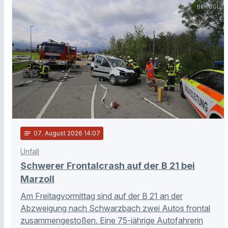
BRK BGL
notes
07
. August 2026 14:07
Unfall
Schwerer Frontalcrash auf der B 21 bei
Marzoll
Am Freitagvormittag sind auf der B 21 an der
Abzweigung nach Schwarzbach zwei Autos frontal
zusammengestoßen. Eine 75-jährige Autofahrerin