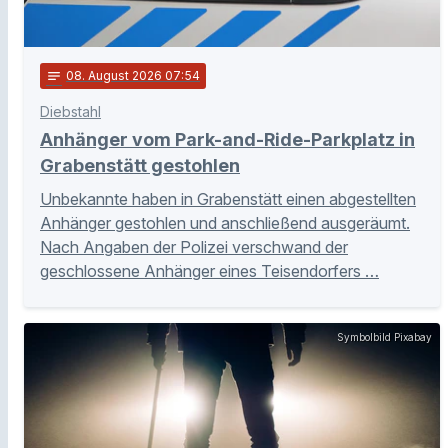
notes
08
. August 2026 07:54
Diebstahl
Anhänger vom Park-and-Ride-Parkplatz in
Grabenstätt gestohlen
Unbekannte haben in Grabenstätt einen abgestellten
Anhänger gestohlen und anschließend ausgeräumt.
Nach Angaben der Polizei verschwand der
geschlossene Anhänger eines Teisendorfers …
Symbolbild Pixabay