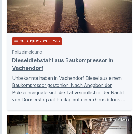
notes
08
. August 2026 07:46
Polizeimeldung
Dieseldiebstahl aus Baukompressor in
Vachendorf
Unbekannte haben in Vachendorf Diesel aus einem
Baukompressor gestohlen. Nach Angaben der
Polizei ereignete sich die Tat vermutlich in der Nacht
von Donnerstag auf Freitag auf einem Grundstück …
112 News/M.Benje