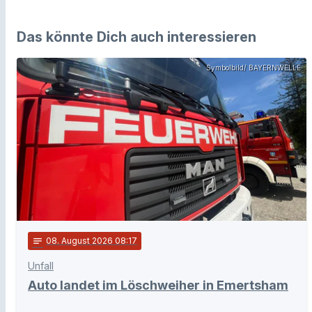
Das könnte Dich auch interessieren
Symbolbild/ BAYERNWELLE
notes
08
. August 2026 08:17
Unfall
Auto landet im Löschweiher in Emertsham