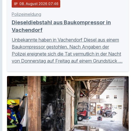
notes
08
. August 2026 07:46
Polizeimeldung
Dieseldiebstahl aus Baukompressor in
Vachendorf
Unbekannte haben in Vachendorf Diesel aus einem
Baukompressor gestohlen. Nach Angaben der
Polizei ereignete sich die Tat vermutlich in der Nacht
von Donnerstag auf Freitag auf einem Grundstück …
112 News/M.Benje