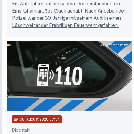
Ein Autofahrer hat am späten Donnerstagabend in
Emertsham großes Glück gehabt: Nach Angaben der
Polizei war der 30-Jährige mit seinem Audi in einen
Löschweiher der Freiwilligen Feuerwehr gefahren.
© Bayerische Polizei
notes
08
. August 2026 07:54
Diebstahl