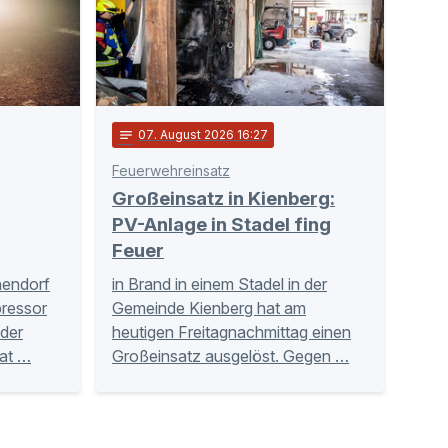
notes
07
. August 2026 16:27
Feuerwehreinsatz
Großeinsatz in Kienberg:
PV-Anlage in Stadel fing
Feuer
hendorf
in Brand in einem Stadel in der
ressor
Gemeinde Kienberg hat am
der
heutigen Freitagnachmittag einen
Tat …
Großeinsatz ausgelöst. Gegen …