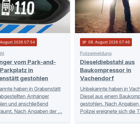
. August 2026 07:54
notes
08
. August 2026 07:46
hl
Polizeimeldung
nger vom Park-and-
Dieseldiebstahl aus
Parkplatz in
Baukompressor in
enstätt gestohlen
Vachendorf
nnte haben in Grabenstätt
Unbekannte haben in Vac
abgestellten Anhänger
Diesel aus einem Baukomp
len und anschließend
gestohlen. Nach Angaben 
räumt. Nach Angaben der …
Polizei ereignete sich die 