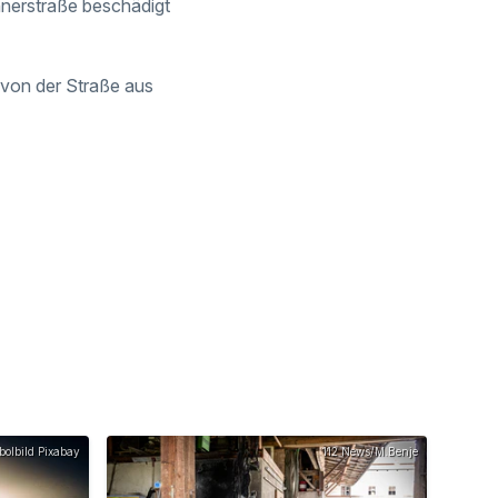
unnerstraße beschädigt
 von der Straße aus
olbild Pixabay
112 News/M.Benje