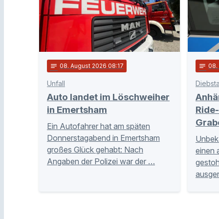
notes
08
. August 2026 08:17
notes
08
Unfall
Diebsta
Auto landet im Löschweiher
Anhä
in Emertsham
Ride-
Grab
Ein Autofahrer hat am späten
Donnerstagabend in Emertsham
Unbeka
großes Glück gehabt: Nach
einen 
Angaben der Polizei war der …
gestoh
ausge