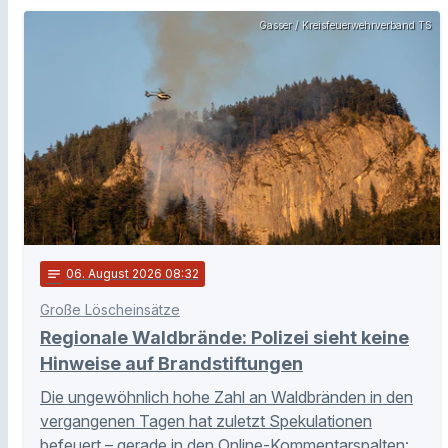
Gasser / Kreisfeuerwehrverband TS
notes
06
. August 2026 08:32
Große Löscheinsätze
Regionale Waldbrände: Polizei sieht keine
Hinweise auf Brandstiftungen
Die ungewöhnlich hohe Zahl an Waldbränden in den
vergangenen Tagen hat zuletzt Spekulationen
befeuert – gerade in den Online-Kommentarspalten: