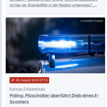
Ist hier ein Brandstifter in der Region unterwegs? …
Symbolbild Pixabay
notes
06
. August 2026 07:53
Kurioser Polizeieinsatz
Piding: Plüschotter überführt Dieb eines E-
Scooters