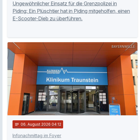
Ungewöhnlicher Einsatz für die Grenzpolizei in
Piding: Ein Plüschtier hat in Piding mitgeholfen, einen
E-Scooter-Dieb zu überführen.
BAYERNWELLE
notes
06
. August 2026 04:12
Infonachmittag im Foyer