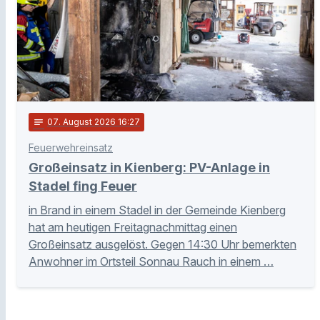
notes
07
. August 2026 16:27
Feuerwehreinsatz
Großeinsatz in Kienberg: PV-Anlage in
Stadel fing Feuer
in Brand in einem Stadel in der Gemeinde Kienberg
hat am heutigen Freitagnachmittag einen
Großeinsatz ausgelöst. Gegen 14:30 Uhr bemerkten
Anwohner im Ortsteil Sonnau Rauch in einem …