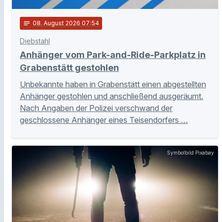
notes
08
. August 2026 07:54
Diebstahl
Anhänger vom Park-and-Ride-Parkplatz in
Grabenstätt gestohlen
Unbekannte haben in Grabenstätt einen abgestellten
Anhänger gestohlen und anschließend ausgeräumt.
Nach Angaben der Polizei verschwand der
geschlossene Anhänger eines Teisendorfers …
Symbolbild Pixabay