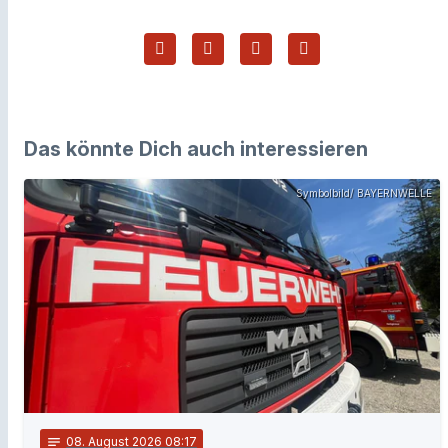
Das könnte Dich auch interessieren
Symbolbild/ BAYERNWELLE
notes
08
. August 2026 08:17