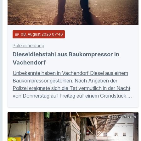
notes
08
. August 2026 07:46
Polizeimeldung
Dieseldiebstahl aus Baukompressor in
Vachendorf
Unbekannte haben in Vachendorf Diesel aus einem
Baukompressor gestohlen. Nach Angaben der
Polizei ereignete sich die Tat vermutlich in der Nacht
von Donnerstag auf Freitag auf einem Grundstück …
112 News/M.Benje