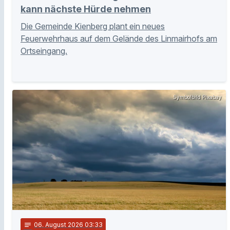
kann nächste Hürde nehmen
Die Gemeinde Kienberg plant ein neues
Feuerwehrhaus auf dem Gelände des Linmairhofs am
Ortseingang.
Symbolbild Pixabay
notes
06
. August 2026 03:33