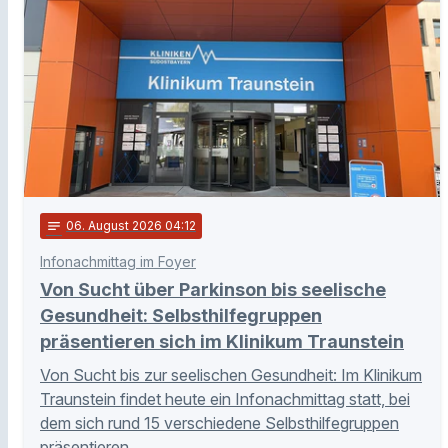
notes
06
. August 2026 04:12
Infonachmittag im Foyer
Von Sucht über Parkinson bis seelische
Gesundheit: Selbsthilfegruppen
präsentieren sich im Klinikum Traunstein
Von Sucht bis zur seelischen Gesundheit: Im Klinikum
Traunstein findet heute ein Infonachmittag statt, bei
dem sich rund 15 verschiedene Selbsthilfegruppen
präsentieren.