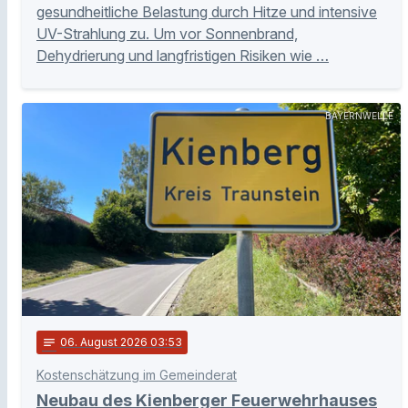
gesundheitliche Belastung durch Hitze und intensive
UV-Strahlung zu. Um vor Sonnenbrand,
Dehydrierung und langfristigen Risiken wie …
BAYERNWELLE
notes
06
. August 2026 03:53
Kostenschätzung im Gemeinderat
Neubau des Kienberger Feuerwehrhauses