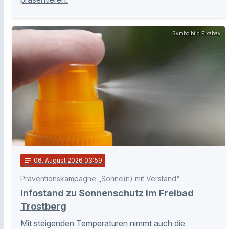
Symbolbild Pixabay
notes
06
. August 2026 03:59
Präventionskampagne „Sonne(n) mit Verstand“
Infostand zu Sonnenschutz im Freibad
Trostberg
Mit steigenden Temperaturen nimmt auch die