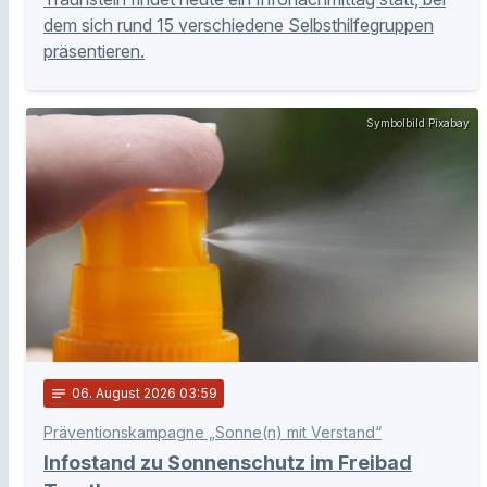
dem sich rund 15 verschiedene Selbsthilfegruppen
präsentieren.
Symbolbild Pixabay
notes
06
. August 2026 03:59
Präventionskampagne „Sonne(n) mit Verstand“
Infostand zu Sonnenschutz im Freibad