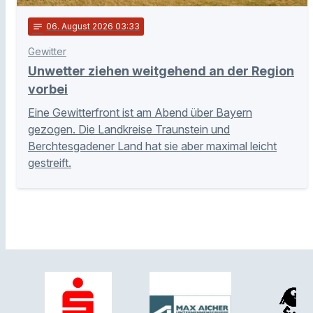
notes
06
. August 2026 03:33
Gewitter
Unwetter ziehen weitgehend an der Region
vorbei
Eine Gewitterfront ist am Abend über Bayern
gezogen. Die Landkreise Traunstein und
Berchtesgadener Land hat sie aber maximal leicht
gestreift.