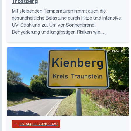
Trostberg
Mit steigenden Temperaturen nimmt auch die
gesundheitliche Belastung durch Hitze und intensive
UV-Strahlung zu. Um vor Sonnenbrand,
Dehydrierung und langfristigen Risiken wie …
BAYERNWELLE
notes
06
. August 2026 03:53