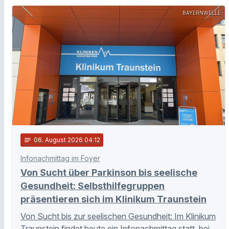
BAYERNWELLE
notes
06
. August 2026 04:12
Infonachmittag im Foyer
Von Sucht über Parkinson bis seelische
Gesundheit: Selbsthilfegruppen
präsentieren sich im Klinikum Traunstein
Von Sucht bis zur seelischen Gesundheit: Im Klinikum
Traunstein findet heute ein Infonachmittag statt, bei