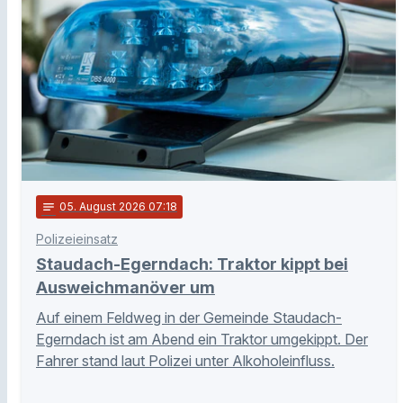
notes
05
. August 2026 07:18
Polizeieinsatz
Staudach-Egerndach: Traktor kippt bei
Ausweichmanöver um
Auf einem Feldweg in der Gemeinde Staudach-
Egerndach ist am Abend ein Traktor umgekippt. Der
Fahrer stand laut Polizei unter Alkoholeinfluss.