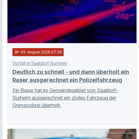
notes
05
. August 2026 07:28
Vorfall in Saaldorf-Surheim
Deutlich zu schnell - und dann überholt ein
Raser ausgerechnet ein Polizeifahrzeug
Ein Raser hat im Gemeindegebiet von Saaldorf-
Surheim ausgerechnet ein ziviles Fahrzeug der
Grenzpolizei überholt.
Symbolbild Pixabay