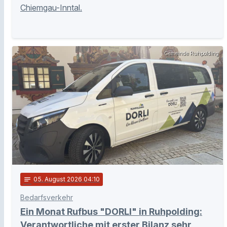
Chiemgau-Inntal.
Gemeinde Ruhpolding
notes
05
. August 2026 04:10
Bedarfsverkehr
Ein Monat Rufbus "DORLI" in Ruhpolding:
Verantwortliche mit erster Bilanz sehr