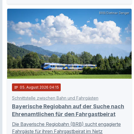
BRB/Dietmar Denger
notes
05
. August 2026 04:15
Schnittstelle zwischen Bahn und Fahrgästen
Bayerische Regiobahn auf der Suche nach
Ehrenamtlichen für den Fahrgastbeirat
Die Bayerische Regiobahn (BRB) sucht engagierte
Fahrgäste für ihren Fahrgastbeirat im Netz