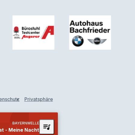
enschutz
Privatsphäre
BAYERNWELLE
queue_music
at - Meine Nacht