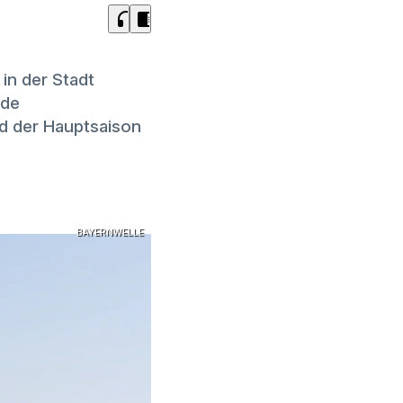
headphones
chrome_reader_mode
in der Stadt
nde
d der Hauptsaison
BAYERNWELLE