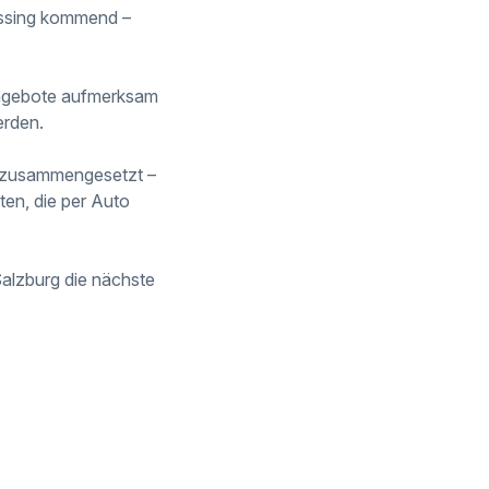
assing kommend –
Angebote aufmerksam
erden.
ts zusammengesetzt –
sten, die per Auto
Salzburg die nächste