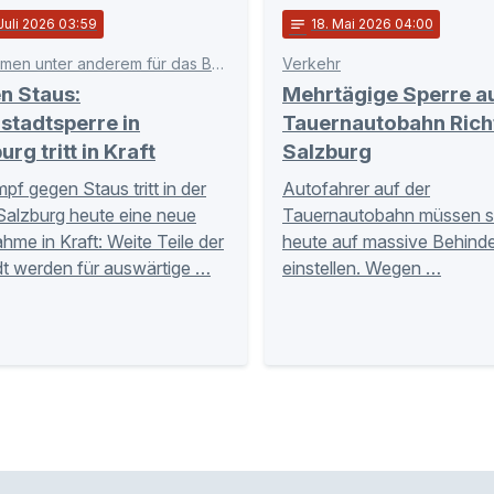
 Juli 2026 03:59
notes
18
. Mai 2026 04:00
Ausnahmen unter anderem für das BGL
Verkehr
n Staus:
Mehrtägige Sperre a
stadtsperre in
Tauernautobahn Rich
urg tritt in Kraft
Salzburg
pf gegen Staus tritt in der
Autofahrer auf der
Salzburg heute eine neue
Tauernautobahn müssen s
me in Kraft: Weite Teile der
heute auf massive Behind
dt werden für auswärtige …
einstellen. Wegen …