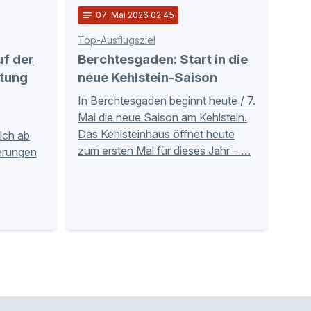
notes
07
. Mai 2026 02:45
Top-Ausflugsziel
uf der
Berchtesgaden: Start in die
tung
neue Kehlstein-Saison
In Berchtesgaden beginnt heute / 7.
Mai die neue Saison am Kehlstein.
Das Kehlsteinhaus öffnet heute
ich ab
zum ersten Mal für dieses Jahr – …
erungen