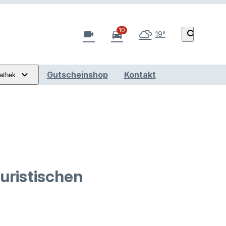
10
videocam
directions_car
search
19°
Gutscheinshop
Kontakt
athek
uristischen