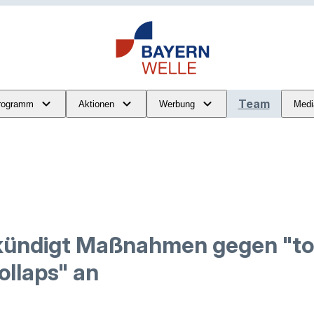
Team
rogramm
Aktionen
Werbung
Medi
kündigt Maßnahmen gegen "to
ollaps" an