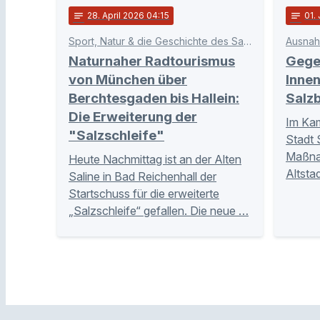
notes
28
. April 2026 04:15
notes
01
.
Sport, Natur & die Geschichte des Salzes erleben
Naturnaher Radtourismus
Gege
von München über
Innen
Berchtesgaden bis Hallein:
Salzb
Die Erweiterung der
Im Kam
"Salzschleife"
Stadt 
Maßnah
Heute Nachmittag ist an der Alten
Altsta
Saline in Bad Reichenhall der
Startschuss für die erweiterte
„Salzschleife“ gefallen. Die neue …