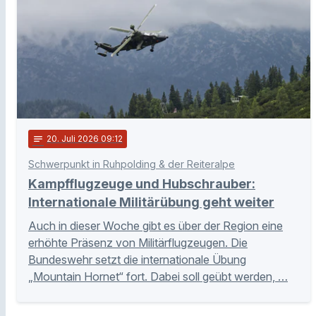
notes
20
. Juli 2026 09:12
Schwerpunkt in Ruhpolding & der Reiteralpe
Kampfflugzeuge und Hubschrauber:
Internationale Militärübung geht weiter
Auch in dieser Woche gibt es über der Region eine
erhöhte Präsenz von Militärflugzeugen. Die
Bundeswehr setzt die internationale Übung
„Mountain Hornet“ fort. Dabei soll geübt werden, …