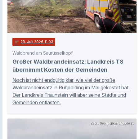
notes
29
. Juli 2026 11:03
Waldbrand am Saurüsselkopf
Großer Waldbrandeinsatz: Landkreis TS
übernimmt Kosten der Gemeinden
Noch ist nicht endgültig klar, wie viel der große
Waldbrandeinsatz in Ruhpolding im Mai gekostet hat.
Der Landkreis Traunstein will aber seine Städte und
Gemeinden entlasten.
Zäch/Gebirgsjägerbrigade 23