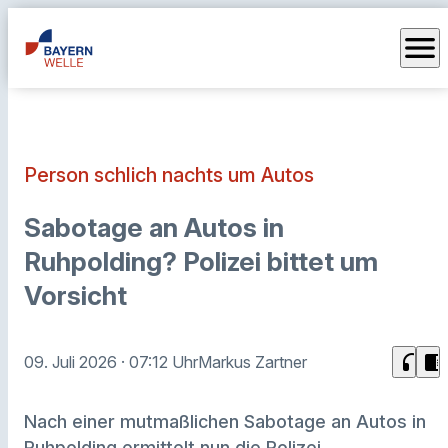
menu
Person schlich nachts um Autos
Sabotage an Autos in
Ruhpolding? Polizei bittet um
Vorsicht
headphones
chrome_reader_mode
09. Juli 2026
· 07:12 Uhr
Markus Zartner
Nach einer mutmaßlichen Sabotage an Autos in
Ruhpolding ermittelt nun die Polizei.