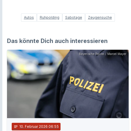
Autos
Ruhpolding
Sabotage
Zeugensuche
Das könnte Dich auch interessieren
Bayerische Polizei / Marcel Mayer
notes
10
. Februar 2026 06:55