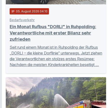
notes
05
. August 2026 04:10
Bedarfsverkehr
Ein Monat Rufbus "DORLI" in Ruhpolding:
Verantwortliche mit erster Bilanz sehr
zufrieden
Seit rund einem Monat ist in Ruhpolding der Rufbus
„DORLI – die kleine Dorflinie“ unterwegs. Jetzt ziehen
die Verantwortlichen ein stolzes erstes Resümee:
Nachdem die meisten Kinderkrankheiten beseitigt …
Kreisfeuerwehrverband Traunstein