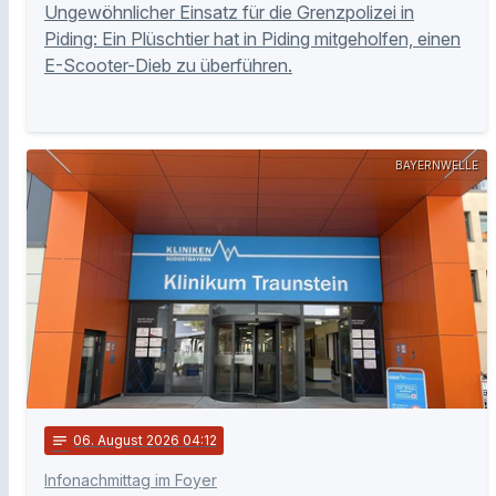
Ungewöhnlicher Einsatz für die Grenzpolizei in
Piding: Ein Plüschtier hat in Piding mitgeholfen, einen
E-Scooter-Dieb zu überführen.
BAYERNWELLE
notes
06
. August 2026 04:12
Infonachmittag im Foyer