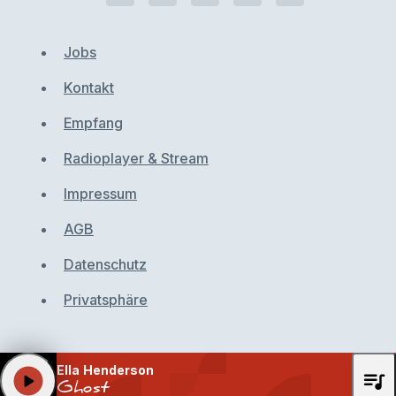
Jobs
Kontakt
Empfang
Radioplayer & Stream
Impressum
AGB
Datenschutz
Privatsphäre
Ella Henderson
queue_music
play_arrow
Ghost