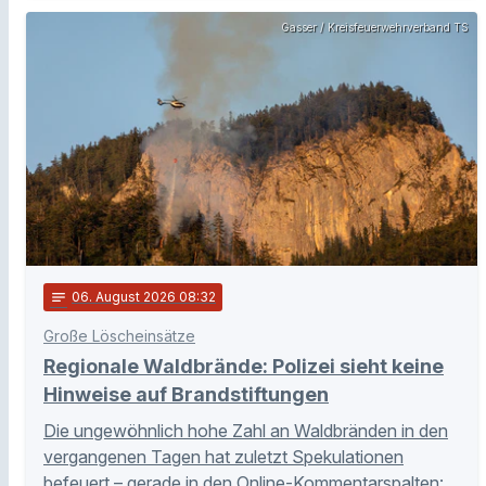
Gasser / Kreisfeuerwehrverband TS
notes
06
. August 2026 08:32
Große Löscheinsätze
Regionale Waldbrände: Polizei sieht keine
Hinweise auf Brandstiftungen
Die ungewöhnlich hohe Zahl an Waldbränden in den
vergangenen Tagen hat zuletzt Spekulationen
befeuert – gerade in den Online-Kommentarspalten: