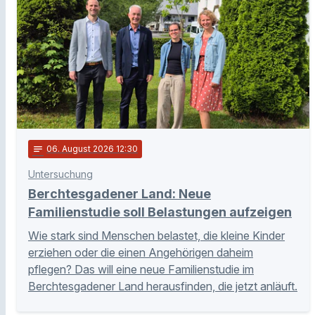
notes
06
. August 2026 12:30
Untersuchung
Berchtesgadener Land: Neue
Familienstudie soll Belastungen aufzeigen
Wie stark sind Menschen belastet, die kleine Kinder
erziehen oder die einen Angehörigen daheim
pflegen? Das will eine neue Familienstudie im
Berchtesgadener Land herausfinden, die jetzt anläuft.