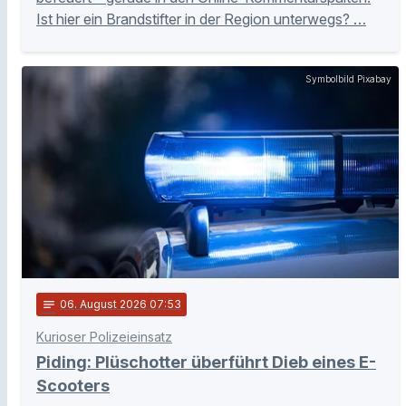
Ist hier ein Brandstifter in der Region unterwegs? …
Symbolbild Pixabay
notes
06
. August 2026 07:53
Kurioser Polizeieinsatz
Piding: Plüschotter überführt Dieb eines E-
Scooters