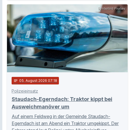
Symbolbild Pixabay
notes
05
. August 2026 07:18
Polizeieinsatz
Staudach-Egerndach: Traktor kippt bei
Ausweichmanöver um
Auf einem Feldweg in der Gemeinde Staudach-
Egerndach ist am Abend ein Traktor umgekippt. Der