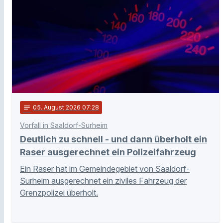
notes
05
. August 2026 07:28
Vorfall in Saaldorf-Surheim
Deutlich zu schnell - und dann überholt ein
Raser ausgerechnet ein Polizeifahrzeug
Ein Raser hat im Gemeindegebiet von Saaldorf-
Surheim ausgerechnet ein ziviles Fahrzeug der
Grenzpolizei überholt.