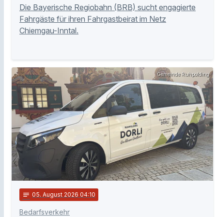
Die Bayerische Regiobahn (BRB) sucht engagierte
Fahrgäste für ihren Fahrgastbeirat im Netz
Chiemgau-Inntal.
Gemeinde Ruhpolding
notes
05
. August 2026 04:10
Bedarfsverkehr