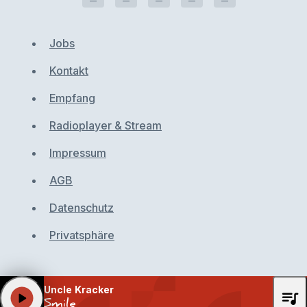
Jobs
Kontakt
Empfang
Radioplayer & Stream
Impressum
AGB
Datenschutz
Privatsphäre
Uncle Kracker
queue_music
play_arrow
Smile