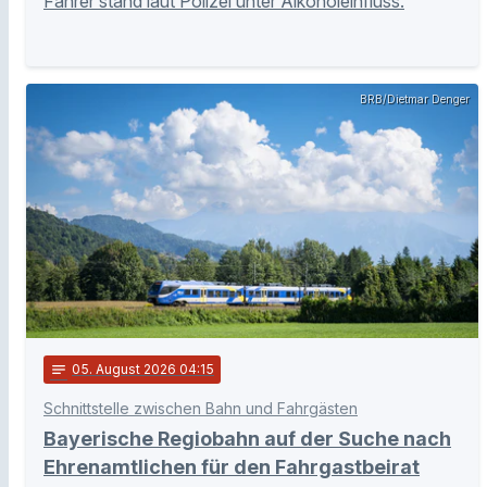
Fahrer stand laut Polizei unter Alkoholeinfluss.
BRB/Dietmar Denger
notes
05
. August 2026 04:15
Schnittstelle zwischen Bahn und Fahrgästen
Bayerische Regiobahn auf der Suche nach
Ehrenamtlichen für den Fahrgastbeirat