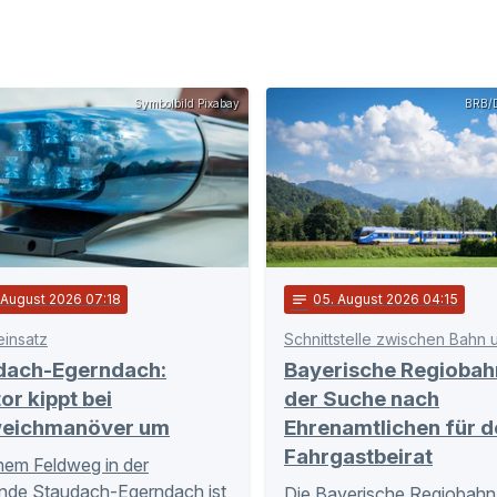
Symbolbild Pixabay
BRB/D
. August 2026 07:18
notes
05
. August 2026 04:15
einsatz
dach-Egerndach:
Bayerische Regiobah
or kippt bei
der Suche nach
eichmanöver um
Ehrenamtlichen für d
Fahrgastbeirat
nem Feldweg in der
nde Staudach-Egerndach ist
Die Bayerische Regiobahn