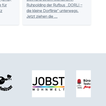
 für
Ruhpolding der Rufbus „DORLI –
tz
die kleine Dorflinie“ unterwegs.
Jetzt ziehen die …