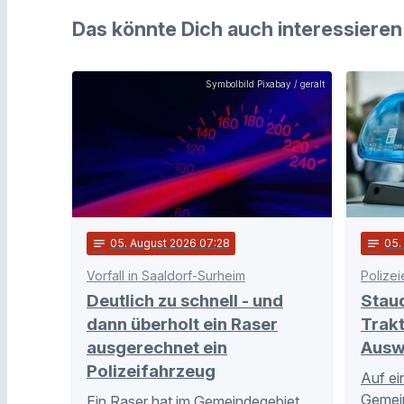
Das könnte Dich auch interessieren
Symbolbild Pixabay / geralt
notes
05
. August 2026 07:28
notes
05
Vorfall in Saaldorf-Surheim
Polizei
Deutlich zu schnell - und
Stau
dann überholt ein Raser
Trakt
ausgerechnet ein
Ausw
Polizeifahrzeug
Auf ei
Gemei
Ein Raser hat im Gemeindegebiet