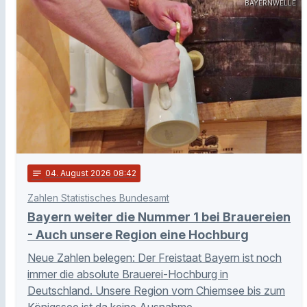
BAYERNWELLE
notes
04
. August 2026 08:42
Zahlen Statistisches Bundesamt
Bayern weiter die Nummer 1 bei Brauereien
- Auch unsere Region eine Hochburg
Neue Zahlen belegen: Der Freistaat Bayern ist noch
immer die absolute Brauerei-Hochburg in
Deutschland. Unsere Region vom Chiemsee bis zum
Königssee ist da keine Ausnahme.