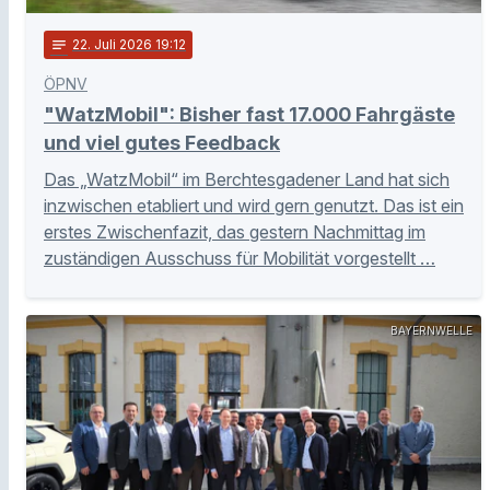
notes
22
. Juli 2026 19:12
ÖPNV
"WatzMobil": Bisher fast 17.000 Fahrgäste
und viel gutes Feedback
Das „WatzMobil“ im Berchtesgadener Land hat sich
inzwischen etabliert und wird gern genutzt. Das ist ein
erstes Zwischenfazit, das gestern Nachmittag im
zuständigen Ausschuss für Mobilität vorgestellt …
BAYERNWELLE