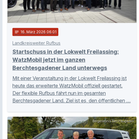
notes
16
. März 2026 06:01
Landkreisweiter Rufbus
Startschuss in der Lokwelt Freilassing:
WatzMobil jetzt im ganzen
Berchtesgadener Land unterwegs
Mit einer Veranstaltung in der Lokwelt Freilassing ist
heute das erweiterte WatzMobil offiziell gestartet.
Der flexible Rufbus fährt nun im gesamten
Berchtesgadener Land. Ziel ist es, den öffentlichen …
Bergerlebnis Berchtesgaden