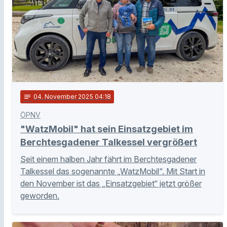
notes
04
. November 2025 04:18
ÖPNV
"WatzMobil" hat sein Einsatzgebiet im
Berchtesgadener Talkessel vergrößert
Seit einem halben Jahr fährt im Berchtesgadener
Talkessel das sogenannte „WatzMobil“. Mit Start in
den November ist das „Einsatzgebiet“ jetzt größer
geworden.