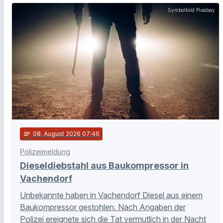
Symbolbild Pixabay
notes
08
. August 2026 07:46
Polizeimeldung
Dieseldiebstahl aus Baukompressor in
Vachendorf
Unbekannte haben in Vachendorf Diesel aus einem
Baukompressor gestohlen. Nach Angaben der
Polizei ereignete sich die Tat vermutlich in der Nacht