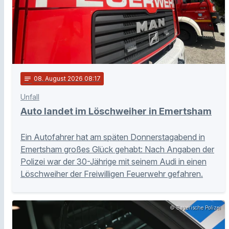
notes
08
. August 2026 08:17
Unfall
Auto landet im Löschweiher in Emertsham
Ein Autofahrer hat am späten Donnerstagabend in
Emertsham großes Glück gehabt: Nach Angaben der
Polizei war der 30-Jährige mit seinem Audi in einen
Löschweiher der Freiwilligen Feuerwehr gefahren.
© Bayerische Polizei