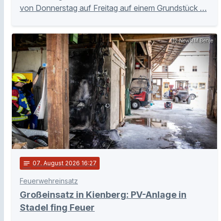
von Donnerstag auf Freitag auf einem Grundstück …
112 News/M.Benje
notes
07
. August 2026 16:27
Feuerwehreinsatz
Großeinsatz in Kienberg: PV-Anlage in
Stadel fing Feuer