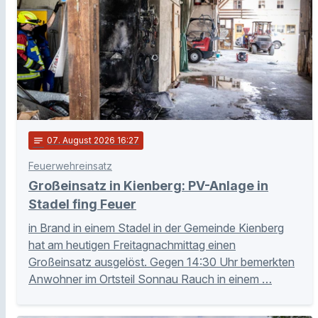
notes
07
. August 2026 16:27
Feuerwehreinsatz
Großeinsatz in Kienberg: PV-Anlage in
Stadel fing Feuer
in Brand in einem Stadel in der Gemeinde Kienberg
hat am heutigen Freitagnachmittag einen
Großeinsatz ausgelöst. Gegen 14:30 Uhr bemerkten
Anwohner im Ortsteil Sonnau Rauch in einem …