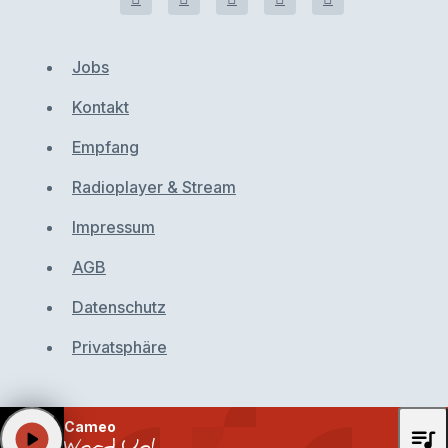
Jobs
Kontakt
Empfang
Radioplayer & Stream
Impressum
AGB
Datenschutz
Privatsphäre
Cameo
queue_music
play_arrow