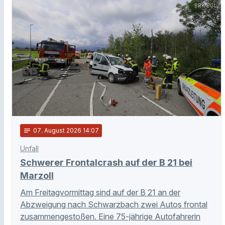
BRK BGL
notes
07
. August 2026 14:07
Unfall
Schwerer Frontalcrash auf der B 21 bei
Marzoll
Am Freitagvormittag sind auf der B 21 an der
Abzweigung nach Schwarzbach zwei Autos frontal
zusammengestoßen. Eine 75-jährige Autofahrerin