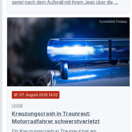
geriet nach dem Aufprall mit ihrem Jeep über die …
Symbolbild Pixabay
notes
07
. August 2026 14:02
Unfall
Kreuzungscrash in Traunreut:
Motorradfahrer schwerstverletzt
Ein Kreuzungscrash in Traunreut hat am