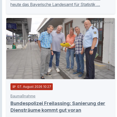
heute das Bayerische Landesamt für Statistik …
Stadt Freilassing
notes
07
. August 2026 10:27
Baumaßnahme
Bundespolizei Freilassing: Sanierung der
Diensträume kommt gut voran