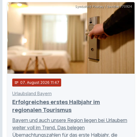
Symbolbild Pixabay / davidlee 770924
notes
07
. August 2026 11:47
Urlaubsland Bayern
Erfolgreiches erstes Halbjahr im
regionalen Tourismus
Bayern und auch unsere Region liegen bei Urlaubern
weiter voll im Trend. Das belegen
Übernachtungszahlen für das erste Halbjahr, die