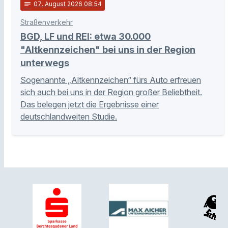
notes
07
. August 2026 08:54
Straßenverkehr
BGD, LF und REI: etwa 30.000
"Altkennzeichen" bei uns in der Region
unterwegs
Sogenannte „Altkennzeichen“ fürs Auto erfreuen
sich auch bei uns in der Region großer Beliebtheit.
Das belegen jetzt die Ergebnisse einer
deutschlandweiten Studie.