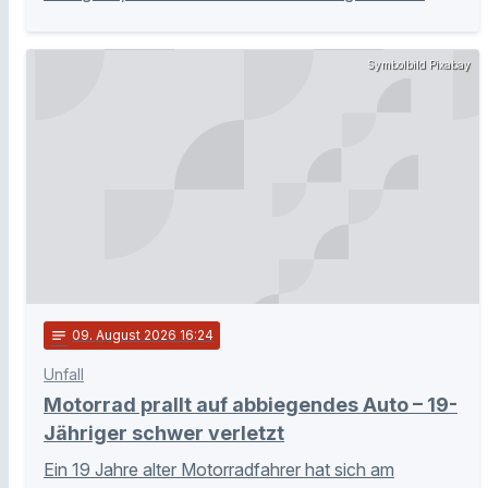
Symbolbild Pixabay
notes
09
. August 2026 16:24
Unfall
Motorrad prallt auf abbiegendes Auto – 19-
Jähriger schwer verletzt
Ein 19 Jahre alter Motorradfahrer hat sich am