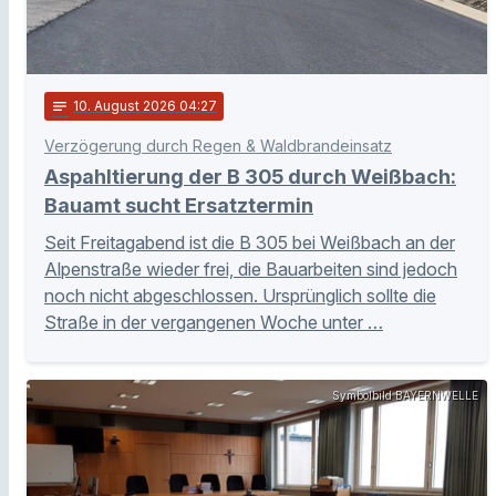
notes
10
. August 2026 04:27
Verzögerung durch Regen & Waldbrandeinsatz
Aspahltierung der B 305 durch Weißbach:
Bauamt sucht Ersatztermin
Seit Freitagabend ist die B 305 bei Weißbach an der
Alpenstraße wieder frei, die Bauarbeiten sind jedoch
noch nicht abgeschlossen. Ursprünglich sollte die
Straße in der vergangenen Woche unter …
Symbolbild BAYERNWELLE