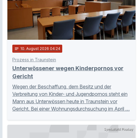
notes
10
. August 2026 04:24
Prozess in Traunstein
Unterwössener wegen Kinderpornos vor
Gericht
Wegen der Beschaffung, dem Besitz und der
Verbreitung von Kinder- und Jugendpornos steht ein
Mann aus Unterwössen heute in Traunstein vor
Gericht. Bei einer Wohnungsdurchsuchung im April …
Symbolbild Pixabay