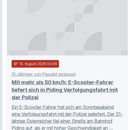
notes
10
. August 2026 04:06
31-Jähriger von Passant gestoppt
Mit mehr als 50 km/h: E-Scooter-Fahrer
liefert sich in Piding Verfolgungsfahrt mit
der Polizei
Ein E-Scooter-Fahrer hat sich am Sonntagabend
eine Verfolgungsfahrt mit der Polizei geliefert. Der 31-
jährige Österreicher fiel einer Streife am Bahnhof
Piding auf, als er mit hoher Geschwindigkeit an …