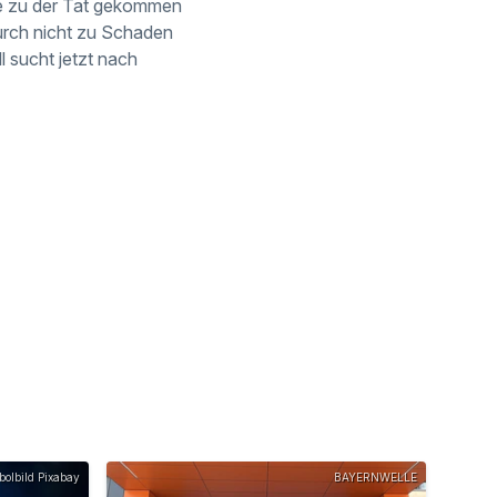
nde zu der Tat gekommen
urch nicht zu Schaden
 sucht jetzt nach
olbild Pixabay
BAYERNWELLE