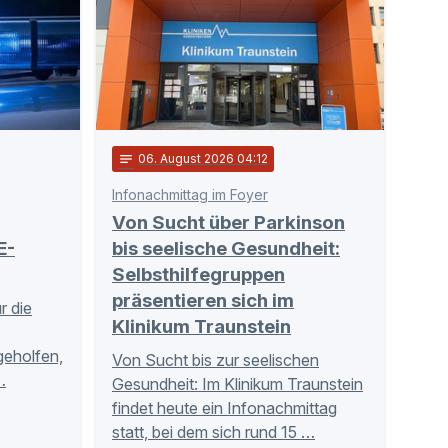
notes
06
. August 2026 04:12
Infonachmittag im Foyer
Von Sucht über Parkinson
E-
bis seelische Gesundheit:
Selbsthilfegruppen
präsentieren sich im
r die
Klinikum Traunstein
tgeholfen,
Von Sucht bis zur seelischen
…
Gesundheit: Im Klinikum Traunstein
findet heute ein Infonachmittag
statt, bei dem sich rund 15 …