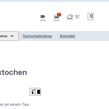
11
videocam
directions_car
search
19°
Gutscheinshop
Kontakt
athek
rstochen
headphones
chrome_reader_mode
fen an einem Taxi