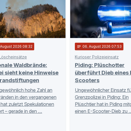
. August 2026 08:32
notes
06
. August 2026 07:53
Löscheinsätze
Kurioser Polizeieinsatz
onale Waldbrände:
Piding: Plüschotter
ei sieht keine Hinweise
überführt Dieb eines 
randstiftungen
Scooters
gewöhnlich hohe Zahl an
Ungewöhnlicher Einsatz fü
ränden in den vergangenen
Grenzpolizei in Piding: Ein
hat zuletzt Spekulationen
Plüschtier hat in Piding mi
rt – gerade in den …
einen E-Scooter-Dieb zu 