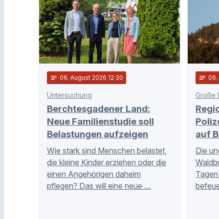
notes
06
. August 2026 12:30
notes
06
Untersuchung
Große 
Berchtesgadener Land:
Regi
Neue Familienstudie soll
Poliz
Belastungen aufzeigen
auf B
Wie stark sind Menschen belastet,
Die un
die kleine Kinder erziehen oder die
Waldb
einen Angehörigen daheim
Tagen 
pflegen? Das will eine neue …
befeue