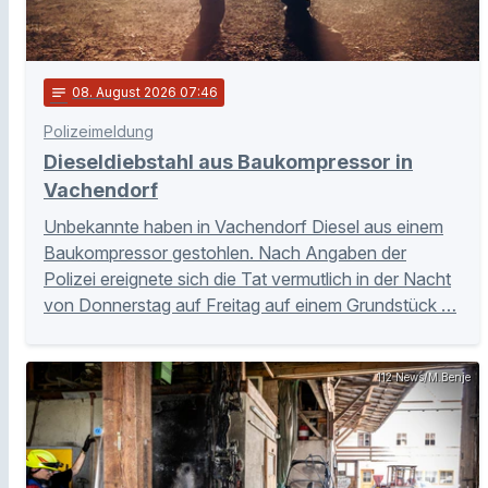
notes
08
. August 2026 07:46
Polizeimeldung
Dieseldiebstahl aus Baukompressor in
Vachendorf
Unbekannte haben in Vachendorf Diesel aus einem
Baukompressor gestohlen. Nach Angaben der
Polizei ereignete sich die Tat vermutlich in der Nacht
von Donnerstag auf Freitag auf einem Grundstück …
112 News/M.Benje