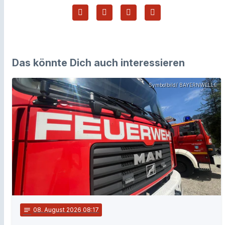
Das könnte Dich auch interessieren
Symbolbild/ BAYERNWELLE
notes
08
. August 2026 08:17