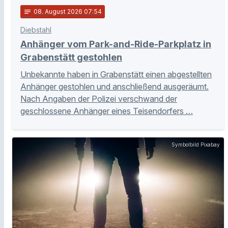
notes
08
. August 2026 07:54
Diebstahl
Anhänger vom Park-and-Ride-Parkplatz in
Grabenstätt gestohlen
Unbekannte haben in Grabenstätt einen abgestellten
Anhänger gestohlen und anschließend ausgeräumt.
Nach Angaben der Polizei verschwand der
geschlossene Anhänger eines Teisendorfers …
Symbolbild Pixabay