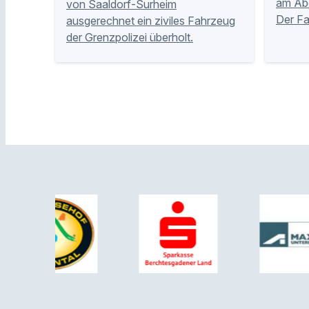
am Abe
von Saaldorf-Surheim
Der Fa
ausgerechnet ein ziviles Fahrzeug
der Grenzpolizei überholt.