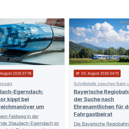
Symbolbild Pixabay
BRB/D
. August 2026 07:18
notes
05
. August 2026 04:15
einsatz
dach-Egerndach:
Bayerische Regiobah
or kippt bei
der Suche nach
eichmanöver um
Ehrenamtlichen für d
Fahrgastbeirat
nem Feldweg in der
nde Staudach-Egerndach ist
Die Bayerische Regiobahn