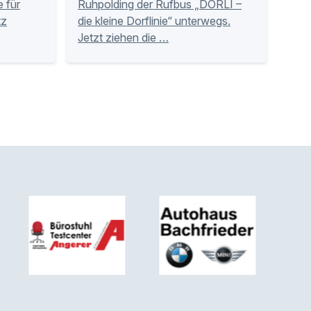
 für
Ruhpolding der Rufbus „DORLI –
tz
die kleine Dorflinie“ unterwegs.
Jetzt ziehen die …