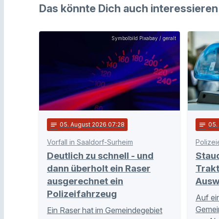
Das könnte Dich auch interessieren
Symbolbild Pixabay / geralt
notes
05
. August 2026 07:28
notes
05
Vorfall in Saaldorf-Surheim
Polizei
Deutlich zu schnell - und
Stau
dann überholt ein Raser
Trakt
ausgerechnet ein
Ausw
Polizeifahrzeug
Auf ei
Gemei
Ein Raser hat im Gemeindegebiet