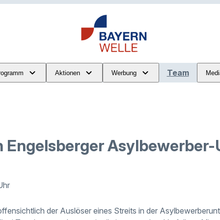
Team
rogramm
Aktionen
Werbung
Medi
in Engelsberger Asylbewerber-
Uhr
offensichtlich der Auslöser eines Streits in der Asylbewerberun