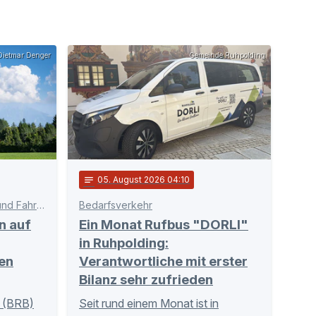
ietmar Denger
Gemeinde Ruhpolding
notes
05
. August 2026 04:10
Schnittstelle zwischen Bahn und Fahrgästen
Bedarfsverkehr
n auf
Ein Monat Rufbus "DORLI"
in Ruhpolding:
en
Verantwortliche mit erster
Bilanz sehr zufrieden
 (BRB)
Seit rund einem Monat ist in