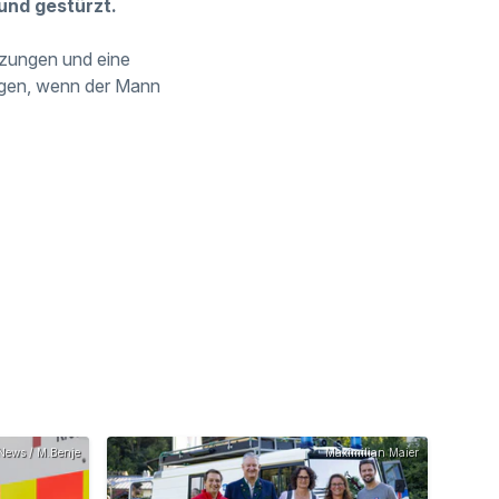
und gestürzt.
etzungen und eine
angen, wenn der Mann
News / M.Benje
Maximilian Maier