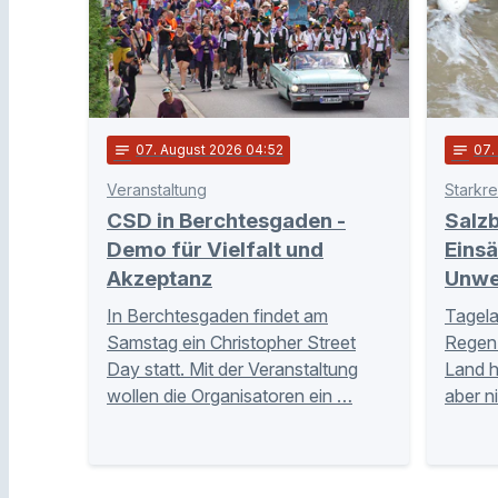
notes
07
. August 2026 04:52
notes
07
Veranstaltung
Starkr
CSD in Berchtesgaden -
Salzb
Demo für Vielfalt und
Eins
Akzeptanz
Unwe
In Berchtesgaden findet am
Tagela
Samstag ein Christopher Street
Regen 
Day statt. Mit der Veranstaltung
Land 
wollen die Organisatoren ein …
aber n