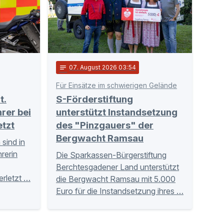
notes
07
. August 2026 03:54
Für Einsätze im schwierigen Gelände
t.
S-Förderstiftung
rer bei
unterstützt Instandsetzung
etzt
des "Pinzgauers" der
Bergwacht Ramsau
sind in
rerin
Die Sparkassen-Bürgerstiftung
Berchtesgadener Land unterstützt
erletzt …
die Bergwacht Ramsau mit 5.000
Euro für die Instandsetzung ihres …