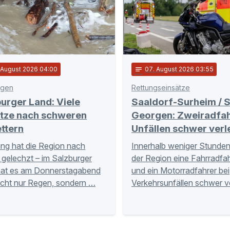
. August 2026 04:00
notes
07
. August 2026 03:55
egen
Rettungseinsätze
urger Land: Viele
Saaldorf-Surheim / S
ätze nach schweren
Georgen: Zweiradfah
ttern
Unfällen schwer verl
ng hat die Region nach
Innerhalb weniger Stunden 
gelechzt – im Salzburger
der Region eine Fahrradfah
hat es am Donnerstagabend
und ein Motorradfahrer bei
icht nur Regen, sondern …
Verkehrsunfällen schwer v