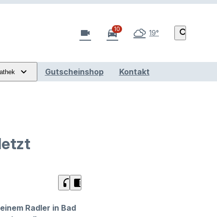
10
videocam
directions_car
search
19°
Gutscheinshop
Kontakt
athek
letzt
headphones
chrome_reader_mode
 einem Radler in Bad