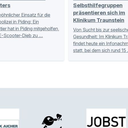
ters
Selbsthilfegruppen
präsentieren sich im
hnlicher Einsatz für die
Klinikum Traunstein
lizei in Piding: Ein
tier hat in Piding mitgeholfen,
Von Sucht bis zur seelisc
E-Scooter-Dieb zu …
Gesundheit: Im Klinikum Tr
findet heute ein Infonachm
statt, bei dem sich rund 15