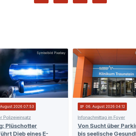
Symbolbild Pixabay
. August 2026 07:53
notes
06
. August 2026 04:12
r Polizeieinsatz
Infonachmittag im Foyer
g: Plüschotter
Von Sucht über Park
ührt Dieb eines E-
bis seelische Gesundh