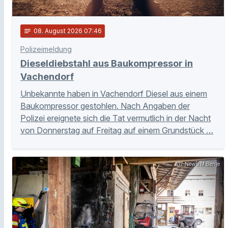
notes
08
. August 2026 07:46
Polizeimeldung
Dieseldiebstahl aus Baukompressor in
Vachendorf
Unbekannte haben in Vachendorf Diesel aus einem
Baukompressor gestohlen. Nach Angaben der
Polizei ereignete sich die Tat vermutlich in der Nacht
von Donnerstag auf Freitag auf einem Grundstück …
112 News/M.Benje