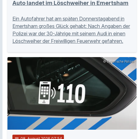
Auto landet im Löschweiher in Emertsham
Ein Autofahrer hat am späten Donnerstagabend in
Emertsham großes Glück gehabt: Nach Angaben der
Polizei war der 30-Jährige mit seinem Audi in einen
Löschweiher der Freiwilligen Feuerwehr gefahren.
© Bayerische Polizei
notes
08
. August 2026 07:54