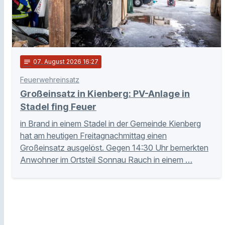
notes
07
. August 2026 16:27
Feuerwehreinsatz
Großeinsatz in Kienberg: PV-Anlage in
Stadel fing Feuer
in Brand in einem Stadel in der Gemeinde Kienberg
hat am heutigen Freitagnachmittag einen
Großeinsatz ausgelöst. Gegen 14:30 Uhr bemerkten
Anwohner im Ortsteil Sonnau Rauch in einem …