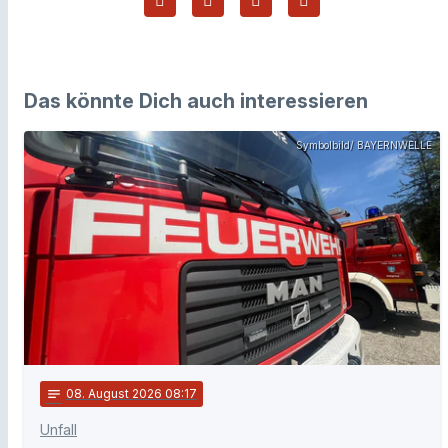
Das könnte Dich auch interessieren
Symbolbild/ BAYERNWELLE
notes
08
. August 2026 08:17
Unfall