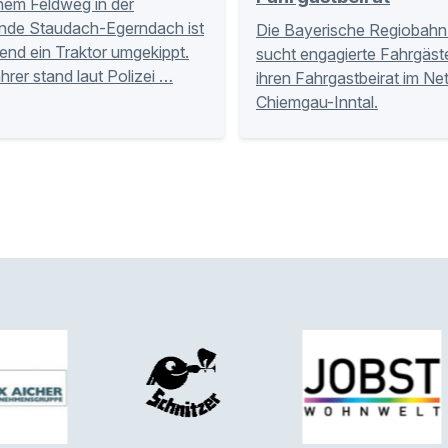
nem Feldweg in der
nde Staudach-Egerndach ist
Die Bayerische Regiobahn
nd ein Traktor umgekippt.
sucht engagierte Fahrgäste
hrer stand laut Polizei …
ihren Fahrgastbeirat im Ne
Chiemgau-Inntal.