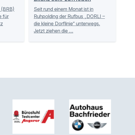
 (BRB)
Seit rund einem Monat ist in
 für
Ruhpolding der Rufbus „DORLI –
tz
die kleine Dorflinie“ unterwegs.
Jetzt ziehen die …