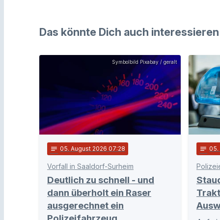
Das könnte Dich auch interessieren
Symbolbild Pixabay / geralt
notes
05
. August 2026 07:28
notes
05
Vorfall in Saaldorf-Surheim
Polizei
Deutlich zu schnell - und
Stau
dann überholt ein Raser
Trakt
ausgerechnet ein
Ausw
Polizeifahrzeug