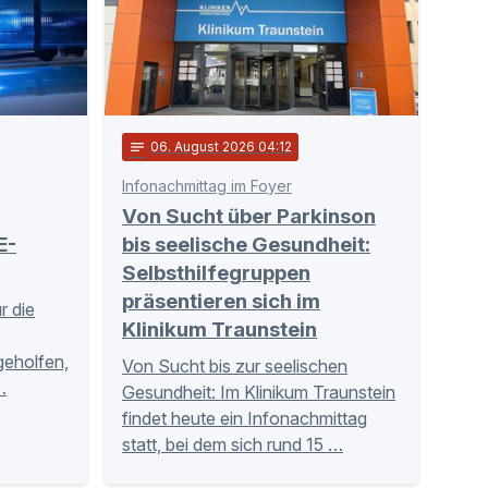
notes
06
. August 2026 04:12
Infonachmittag im Foyer
Von Sucht über Parkinson
E-
bis seelische Gesundheit:
Selbsthilfegruppen
präsentieren sich im
r die
Klinikum Traunstein
tgeholfen,
Von Sucht bis zur seelischen
…
Gesundheit: Im Klinikum Traunstein
findet heute ein Infonachmittag
statt, bei dem sich rund 15 …