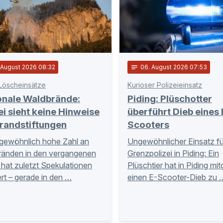
. August 2026 08:32
notes
06
. August 2026 07:53
Löscheinsätze
Kurioser Polizeieinsatz
onale Waldbrände:
Piding: Plüschotter
ei sieht keine Hinweise
überführt Dieb eines 
randstiftungen
Scooters
gewöhnlich hohe Zahl an
Ungewöhnlicher Einsatz fü
ränden in den vergangenen
Grenzpolizei in Piding: Ein
hat zuletzt Spekulationen
Plüschtier hat in Piding mi
rt – gerade in den …
einen E-Scooter-Dieb zu 