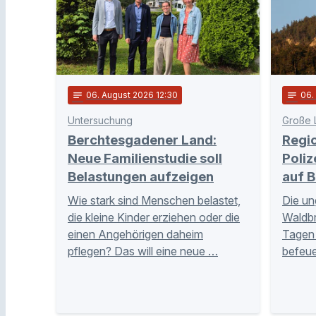
notes
06
. August 2026 12:30
notes
06
Untersuchung
Große 
Berchtesgadener Land:
Regi
Neue Familienstudie soll
Poliz
Belastungen aufzeigen
auf B
Wie stark sind Menschen belastet,
Die un
die kleine Kinder erziehen oder die
Waldb
einen Angehörigen daheim
Tagen 
pflegen? Das will eine neue …
befeue