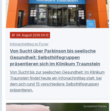
notes
06
. August 2026 04:12
Infonachmittag im Foyer
Von Sucht über Parkinson bis seelische
Gesundheit: Selbsthilfegruppen
präsentieren sich im Klinikum Traunstein
Von Sucht bis zur seelischen Gesundheit: Im Klinikum
Traunstein findet heute ein Infonachmittag statt, bei
dem sich rund 15 verschiedene Selbsthilfegruppen
präsentieren.
Symbolbild Pixabay