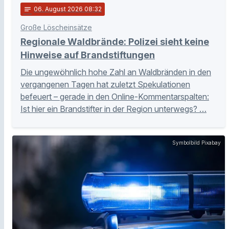
notes
06
. August 2026 08:32
Große Löscheinsätze
Regionale Waldbrände: Polizei sieht keine
Hinweise auf Brandstiftungen
Die ungewöhnlich hohe Zahl an Waldbränden in den
vergangenen Tagen hat zuletzt Spekulationen
befeuert – gerade in den Online-Kommentarspalten:
Ist hier ein Brandstifter in der Region unterwegs? …
Symbolbild Pixabay