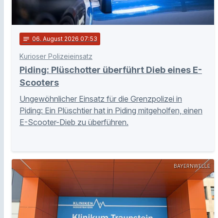
notes
06
. August 2026 07:53
Kurioser Polizeieinsatz
Piding: Plüschotter überführt Dieb eines E-
Scooters
Ungewöhnlicher Einsatz für die Grenzpolizei in
Piding: Ein Plüschtier hat in Piding mitgeholfen, einen
E-Scooter-Dieb zu überführen.
BAYERNWELLE