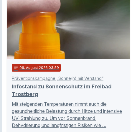
notes
06
. August 2026 03:59
Präventionskampagne „Sonne(n) mit Verstand“
Infostand zu Sonnenschutz im Freibad
Trostberg
Mit steigenden Temperaturen nimmt auch die
gesundheitliche Belastung durch Hitze und intensive
UV-Strahlung zu. Um vor Sonnenbrand,
Dehydrierung und langfristigen Risiken wie …