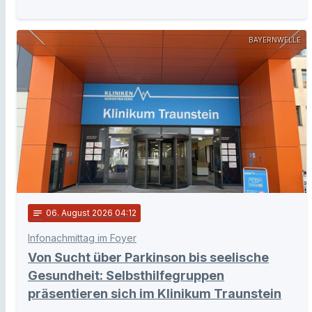
BAYERNWELLE
notes
06
. August 2026 04:12
Infonachmittag im Foyer
Von Sucht über Parkinson bis seelische
Gesundheit: Selbsthilfegruppen
präsentieren sich im Klinikum Traunstein