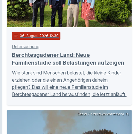
notes
06
. August 2026 12:30
Untersuchung
Berchtesgadener Land: Neue
Familienstudie soll Belastungen aufzeigen
Wie stark sind Menschen belastet, die kleine Kinder
erziehen oder die einen Angehörigen daheim
pflegen? Das will eine neue Familienstudie im
Berchtesgadener Land herausfinden, die jetzt anläuft.
Gasser / Kreisfeuerwehrverband TS