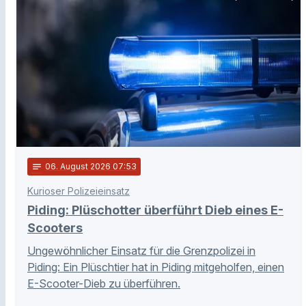
notes
06
. August 2026 07:53
Kurioser Polizeieinsatz
Piding: Plüschotter überführt Dieb eines E-
Scooters
Ungewöhnlicher Einsatz für die Grenzpolizei in
Piding: Ein Plüschtier hat in Piding mitgeholfen, einen
E-Scooter-Dieb zu überführen.