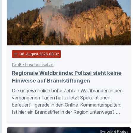
notes
06
. August 2026 08:32
Große Löscheinsätze
Regionale Waldbrände: Polizei sieht keine
Hinweise auf Brandstiftungen
Die ungewöhnlich hohe Zahl an Waldbränden in den
vergangenen Tagen hat zuletzt Spekulationen
befeuert – gerade in den Online-Kommentarspalten:
Ist hier ein Brandstifter in der Region unterwegs? …
Symbolbild Pixabay