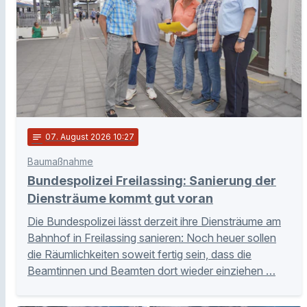
notes
07
. August 2026 10:27
Baumaßnahme
Bundespolizei Freilassing: Sanierung der
Diensträume kommt gut voran
Die Bundespolizei lässt derzeit ihre Diensträume am
Bahnhof in Freilassing sanieren: Noch heuer sollen
die Räumlichkeiten soweit fertig sein, dass die
Beamtinnen und Beamten dort wieder einziehen …