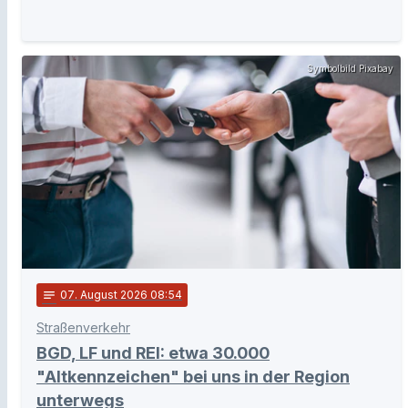
Symbolbild Pixabay
notes
07
. August 2026 08:54
Straßenverkehr
BGD, LF und REI: etwa 30.000
"Altkennzeichen" bei uns in der Region
unterwegs