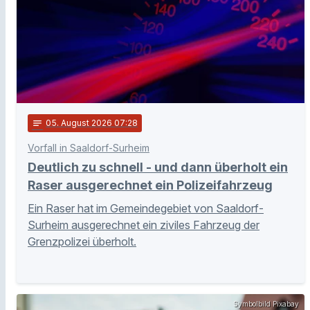
notes
05
. August 2026 07:28
Vorfall in Saaldorf-Surheim
Deutlich zu schnell - und dann überholt ein
Raser ausgerechnet ein Polizeifahrzeug
Ein Raser hat im Gemeindegebiet von Saaldorf-
Surheim ausgerechnet ein ziviles Fahrzeug der
Grenzpolizei überholt.
Symbolbild Pixabay