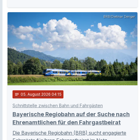
BRB/Dietmar Denger
notes
05
. August 2026 04:15
Schnittstelle zwischen Bahn und Fahrgästen
Bayerische Regiobahn auf der Suche nach
Ehrenamtlichen für den Fahrgastbeirat
Die Bayerische Regiobahn (BRB) sucht engagierte