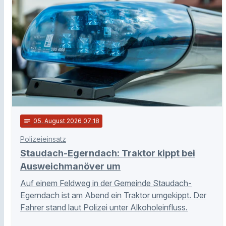
notes
05
. August 2026 07:18
Polizeieinsatz
Staudach-Egerndach: Traktor kippt bei
Ausweichmanöver um
Auf einem Feldweg in der Gemeinde Staudach-
Egerndach ist am Abend ein Traktor umgekippt. Der
Fahrer stand laut Polizei unter Alkoholeinfluss.