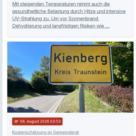
Mit steigenden Temperaturen nimmt auch die
gesundheitliche Belastung durch Hitze und intensive
UV-Strahlung zu. Um vor Sonnenbrand,
Dehydrierung und langfristigen Risiken wie …
BAYERNWELLE
notes
06
. August 2026 03:53
Kostenschätzung im Gemeinderat