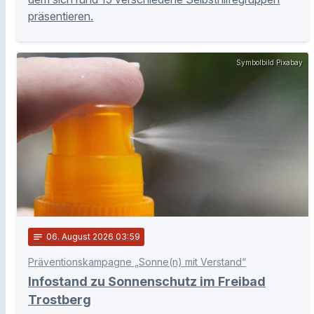
präsentieren.
Symbolbild Pixabay
notes
06
. August 2026 03:59
Präventionskampagne „Sonne(n) mit Verstand“
Infostand zu Sonnenschutz im Freibad
Trostberg