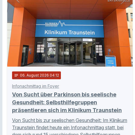
BAYERNWELLE
notes
06
. August 2026 04:12
Infonachmittag im Foyer
Von Sucht über Parkinson bis seelische
Gesundheit: Selbsthilfegruppen
präsentieren sich im Klinikum Traunstein
Von Sucht bis zur seelischen Gesundheit: Im Klinikum
Traunstein findet heute ein Infonachmittag statt, bei
dem sich rund 15 verschiedene Selbsthilfegruppen