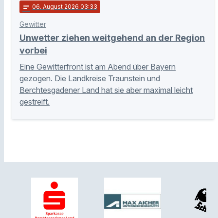
notes
06
. August 2026 03:33
Gewitter
Unwetter ziehen weitgehend an der Region
vorbei
Eine Gewitterfront ist am Abend über Bayern
gezogen. Die Landkreise Traunstein und
Berchtesgadener Land hat sie aber maximal leicht
gestreift.