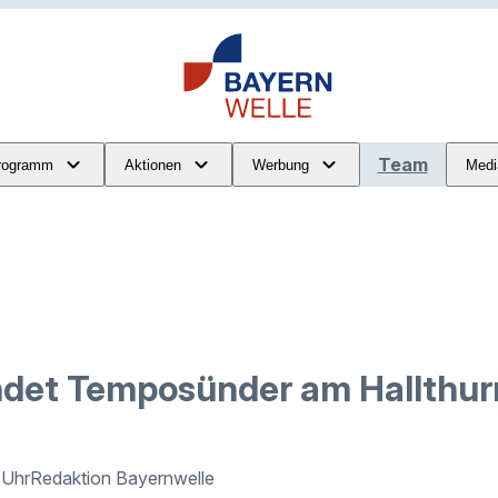
Team
rogramm
Aktionen
Werbung
Medi
hndet Temposünder am Hallthu
 Uhr
Redaktion Bayernwelle