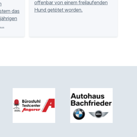
offenbar von einem freilaufenden
m
Hund getötet worden.
stern das
sjährigen
 …