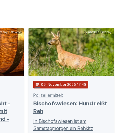
xabay / stevepb
Symbolbild Pixabay
notes
09
. November 2025 17:48
Polizei ermittelt
ht -
Bischofswiesen: Hund reißt
mit
Reh
nd -
In Bischofswiesen ist am
Samstagmorgen ein Rehkitz