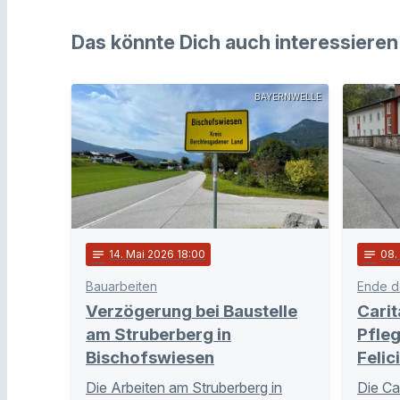
Das könnte Dich auch interessieren
BAYERNWELLE
notes
14
. Mai 2026 18:00
notes
08
.
Bauarbeiten
Ende de
Verzögerung bei Baustelle
Carit
am Struberberg in
Pfleg
Bischofswiesen
Felic
Die Arbeiten am Struberberg in
Die Car