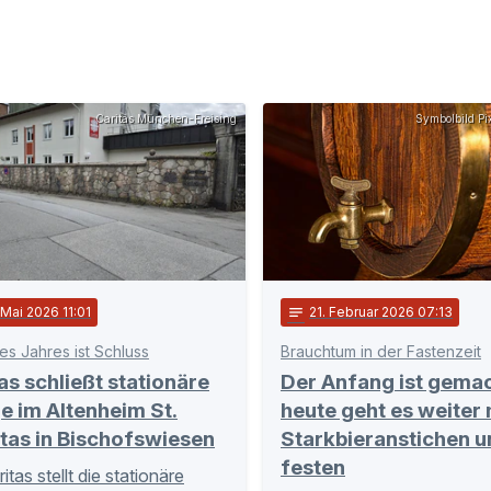
Caritas München-Freising
Symbolbild Pi
 Mai 2026 11:01
notes
21
. Februar 2026 07:13
s Jahres ist Schluss
Brauchtum in der Fastenzeit
as schließt stationäre
Der Anfang ist gemac
e im Altenheim St.
heute geht es weiter 
itas in Bischofswiesen
Starkbieranstichen u
festen
itas stellt die stationäre