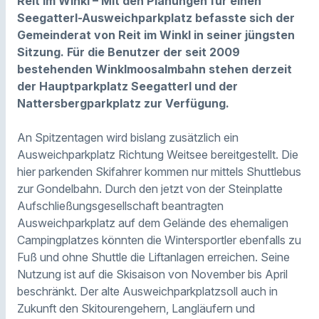
Reit im
Winkl
– Mit den Planungen für einen
Seegatterl-Ausweichparkplatz
befasste sich der
Gemeinderat von Reit im
Winkl
in seiner jüngsten
Sitzung. Für die Benutzer der seit 2009
bestehenden
Winklmoosalmbahn
stehen derzeit
der Hauptparkplatz
Seegatterl
und der
Nattersbergparkplatz
zur Verfügung.
An Spitzentagen wird bislang zusätzlich ein
Ausweichparkplatz Richtung
Weitsee
bereitgestellt. Die
hier parkenden Skifahrer kommen nur mittels
Shuttlebus
zur
Gondelbahn
. Durch den jetzt von der Steinplatte
Aufschließungsgesellschaft
beantragten
Ausweichparkplatz auf dem Gelände des ehemaligen
Campingplatzes könnten die Wintersportler ebenfalls zu
Fuß und ohne
Shuttle
die
Liftanlagen
erreichen. Seine
Nutzung ist auf die Skisaison von November bis April
beschränkt. Der alte
Ausweichparkplatzsoll
auch in
Zukunft den
Skitourengehern
, Langläufern und