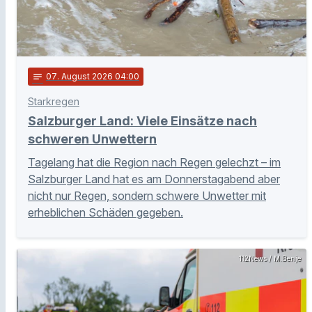
notes
07
. August 2026 04:00
Starkregen
Salzburger Land: Viele Einsätze nach
schweren Unwettern
Tagelang hat die Region nach Regen gelechzt – im
Salzburger Land hat es am Donnerstagabend aber
nicht nur Regen, sondern schwere Unwetter mit
erheblichen Schäden gegeben.
112News / M.Benje