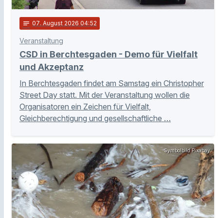
notes
07
. August 2026 04:52
Veranstaltung
CSD in Berchtesgaden - Demo für Vielfalt
und Akzeptanz
In Berchtesgaden findet am Samstag ein Christopher
Street Day statt. Mit der Veranstaltung wollen die
Organisatoren ein Zeichen für Vielfalt,
Gleichberechtigung und gesellschaftliche …
Symbolbild Pixabay