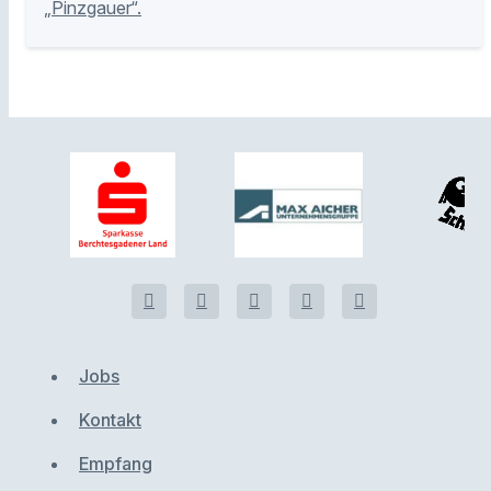
„Pinzgauer“.
Jobs
Kontakt
Empfang