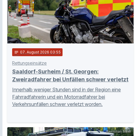
notes
07
. August 2026 03:55
Rettungseinsätze
Saaldorf-Surheim / St. Georgen:
Zweiradfahrer bei Unfällen schwer verletzt
Innerhalb weniger Stunden sind in der Region eine
Fahrradfahrerin und ein Motorradfahrer bei
Verkehrsunfällen schwer verletzt worden.
Maximilian Maier