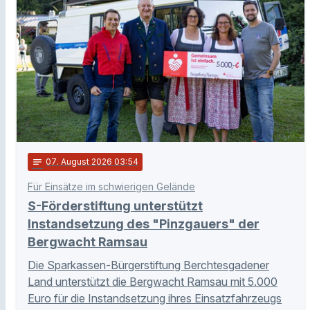
notes
07
. August 2026 03:54
Für Einsätze im schwierigen Gelände
S-Förderstiftung unterstützt
Instandsetzung des "Pinzgauers" der
Bergwacht Ramsau
Die Sparkassen-Bürgerstiftung Berchtesgadener
Land unterstützt die Bergwacht Ramsau mit 5.000
Euro für die Instandsetzung ihres Einsatzfahrzeugs