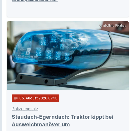
Symbolbild Pixabay
notes
05
. August 2026 07:18
Polizeieinsatz
Staudach-Egerndach: Traktor kippt bei
Ausweichmanöver um