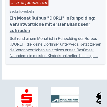
notes
05
. August 2026 04:10
Bedarfsverkehr
Ein Monat Rufbus "DORLI" in Ruhpolding:
Verantwortliche mit erster Bilanz sehr
zufrieden
Seit rund einem Monat ist in Ruhpolding der Rufbus
„DORLI – die kleine Dorflinie“ unterwegs. Jetzt ziehen
die Verantwortlichen ein stolzes erstes Resümee:
Nachdem die meisten Kinderkrankheiten beseitigt …