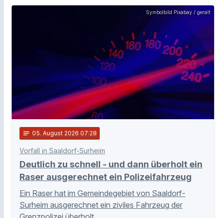
Symbolbild Pixabay / geralt
notes
05
. August 2026 07:28
Vorfall in Saaldorf-Surheim
Deutlich zu schnell - und dann überholt ein
Raser ausgerechnet ein Polizeifahrzeug
Ein Raser hat im Gemeindegebiet von Saaldorf-
Surheim ausgerechnet ein ziviles Fahrzeug der
Grenzpolizei überholt.