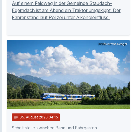
Auf einem Feldweg in der Gemeinde Staudach-
Egerndach ist am Abend ein Traktor umgekippt. Der
Fahrer stand laut Polizei unter Alkoholeinfluss.
BRB/Dietmar Denger
notes
05
. August 2026 04:15
Schnittstelle zwischen Bahn und Fahrgästen