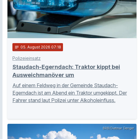
notes
05
. August 2026 07:18
Polizeieinsatz
Staudach-Egerndach: Traktor kippt bei
Ausweichmanöver um
Auf einem Feldweg in der Gemeinde Staudach-
Egerndach ist am Abend ein Traktor umgekippt. Der
Fahrer stand laut Polizei unter Alkoholeinfluss.
BRB/Dietmar Denger