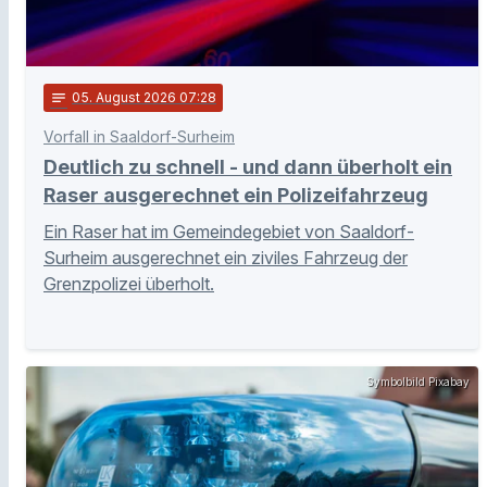
notes
05
. August 2026 07:28
Vorfall in Saaldorf-Surheim
Deutlich zu schnell - und dann überholt ein
Raser ausgerechnet ein Polizeifahrzeug
Ein Raser hat im Gemeindegebiet von Saaldorf-
Surheim ausgerechnet ein ziviles Fahrzeug der
Grenzpolizei überholt.
Symbolbild Pixabay