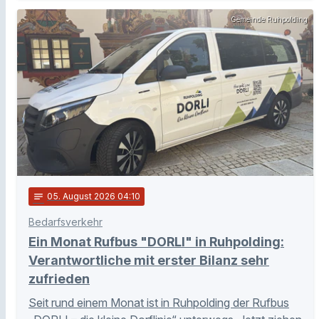
Gemeinde Ruhpolding
notes
05
. August 2026 04:10
Bedarfsverkehr
Ein Monat Rufbus "DORLI" in Ruhpolding:
Verantwortliche mit erster Bilanz sehr
zufrieden
Seit rund einem Monat ist in Ruhpolding der Rufbus