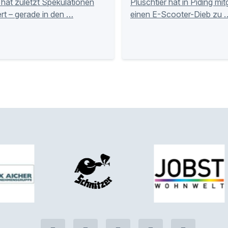
hat zuletzt Spekulationen
Plüschtier hat in Piding mi
rt – gerade in den …
einen E-Scooter-Dieb zu 