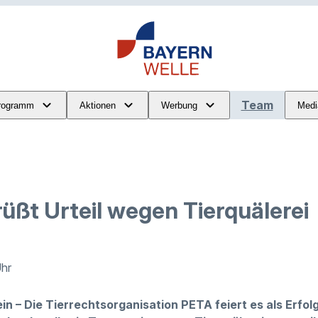
Team
rogramm
Aktionen
Werbung
Medi
üßt Urteil wegen Tierquälerei
Uhr
n – Die Tierrechtsorganisation PETA feiert es als Erfolg