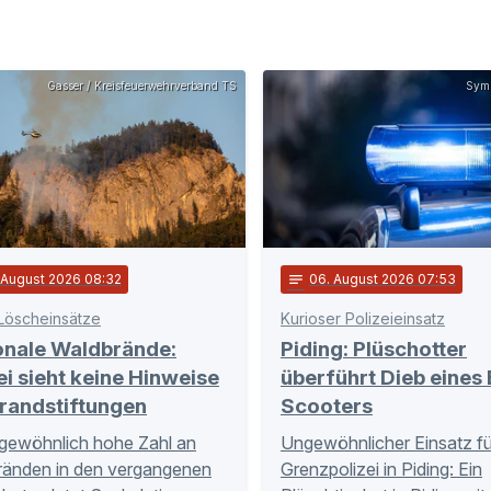
Gasser / Kreisfeuerwehrverband TS
Symb
. August 2026 08:32
notes
06
. August 2026 07:53
Löscheinsätze
Kurioser Polizeieinsatz
onale Waldbrände:
Piding: Plüschotter
ei sieht keine Hinweise
überführt Dieb eines 
randstiftungen
Scooters
gewöhnlich hohe Zahl an
Ungewöhnlicher Einsatz fü
ränden in den vergangenen
Grenzpolizei in Piding: Ein