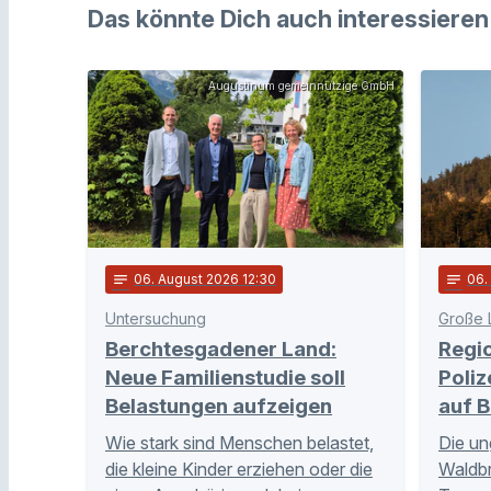
Das könnte Dich auch interessieren
Augustinum gemeinnützige GmbH
notes
06
. August 2026 12:30
notes
06
Untersuchung
Große 
Berchtesgadener Land:
Regi
Neue Familienstudie soll
Poliz
Belastungen aufzeigen
auf B
Wie stark sind Menschen belastet,
Die un
die kleine Kinder erziehen oder die
Waldb