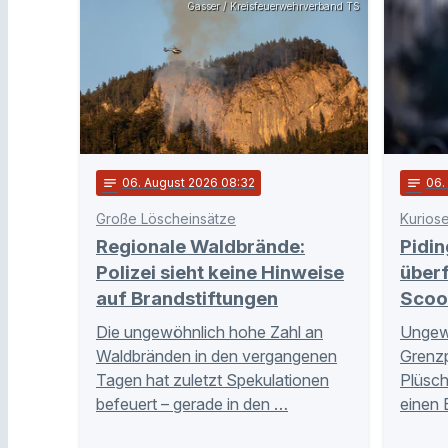
Gasser / Kreisfeuerwehrverband TS
notes
06
. August 2026 08:32
notes
06
Große Löscheinsätze
Kuriose
Regionale Waldbrände:
Pidin
Polizei sieht keine Hinweise
überf
auf Brandstiftungen
Scoo
Die ungewöhnlich hohe Zahl an
Ungewö
Waldbränden in den vergangenen
Grenzpo
Tagen hat zuletzt Spekulationen
Plüsch
befeuert – gerade in den …
einen 