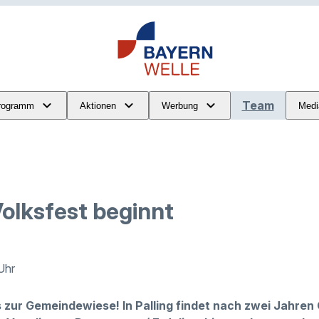
Team
rogramm
Aktionen
Werbung
Medi
Volksfest beginnt
Uhr
`s zur Gemeindewiese! In Palling findet nach zwei Jahre