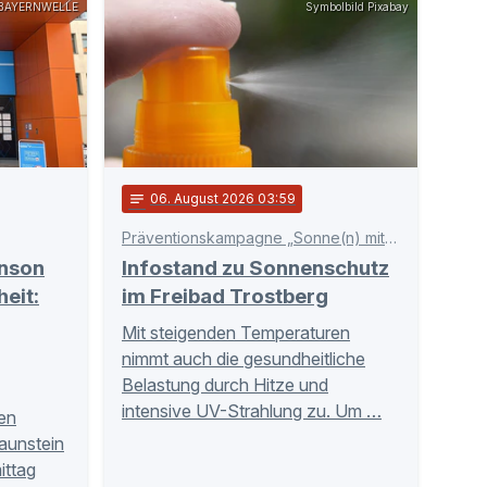
BAYERNWELLE
Symbolbild Pixabay
notes
06
. August 2026 03:59
Präventionskampagne „Sonne(n) mit Verstand“
inson
Infostand zu Sonnenschutz
eit:
im Freibad Trostberg
Mit steigenden Temperaturen
nimmt auch die gesundheitliche
Belastung durch Hitze und
intensive UV-Strahlung zu. Um …
hen
aunstein
ittag