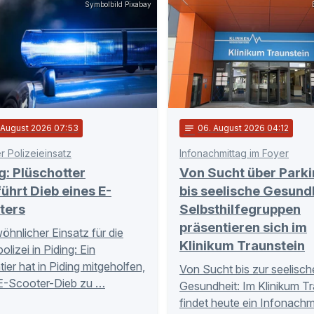
Symbolbild Pixabay
. August 2026 07:53
notes
06
. August 2026 04:12
r Polizeieinsatz
Infonachmittag im Foyer
g: Plüschotter
Von Sucht über Park
ührt Dieb eines E-
bis seelische Gesundh
ters
Selbsthilfegruppen
präsentieren sich im
hnlicher Einsatz für die
Klinikum Traunstein
lizei in Piding: Ein
tier hat in Piding mitgeholfen,
Von Sucht bis zur seelisc
E-Scooter-Dieb zu …
Gesundheit: Im Klinikum Tr
findet heute ein Infonachm