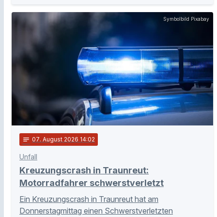
Symbolbild Pixabay
notes
07
. August 2026 14:02
Unfall
Kreuzungscrash in Traunreut:
Motorradfahrer schwerstverletzt
Ein Kreuzungscrash in Traunreut hat am
Donnerstagmittag einen Schwerstverletzten