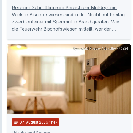
Bei einer Schrottfirma im Bereich der Mülldeponie
Winkl in Bischofswiesen sind in der Nacht auf Freitag
zwei Container mit Sperrmüll in Brand geraten. Wie
die Feuerwehr Bischofswiesen mitteilt, war der …
Symbolbild Pixabay / davidlee 770924
notes
07
. August 2026 11:47
Urlaubsland Bayern