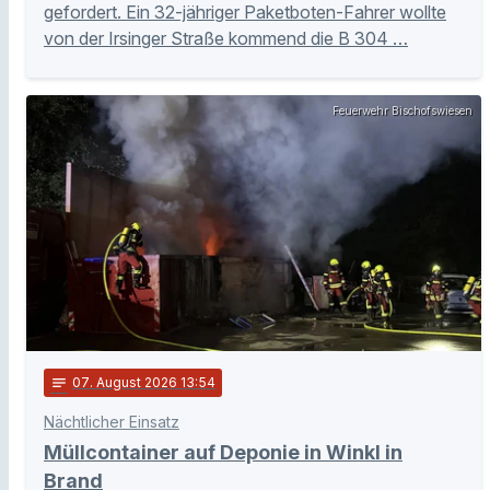
gefordert. Ein 32-jähriger Paketboten-Fahrer wollte
von der Irsinger Straße kommend die B 304 …
Feuerwehr Bischofswiesen
notes
07
. August 2026 13:54
Nächtlicher Einsatz
Müllcontainer auf Deponie in Winkl in
Brand