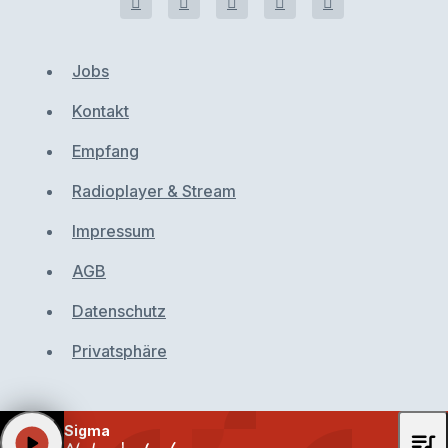
Jobs
Kontakt
Empfang
Radioplayer & Stream
Impressum
AGB
Datenschutz
Privatsphäre
Sigma
queue_music
play_arrow