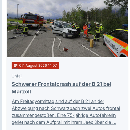
notes
07
. August 2026 14:07
Unfall
Schwerer Frontalcrash auf der B 21 bei
Marzoll
Am Freitagvormittag sind auf der B 21 an der
Abzweigung nach Schwarzbach zwei Autos frontal
zusammengestoßen. Eine 75-jährige Autofahrerin
geriet nach dem Aufprall mit ihrem Jeep über die …