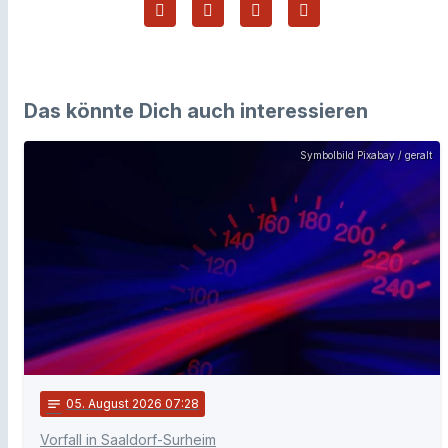
Das könnte Dich auch interessieren
Symbolbild Pixabay / geralt
notes
05
. August 2026 07:28
Vorfall in Saaldorf-Surheim