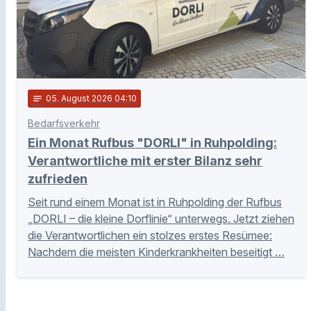
notes
05
. August 2026 04:10
Bedarfsverkehr
Ein Monat Rufbus "DORLI" in Ruhpolding:
Verantwortliche mit erster Bilanz sehr
zufrieden
Seit rund einem Monat ist in Ruhpolding der Rufbus
„DORLI – die kleine Dorflinie“ unterwegs. Jetzt ziehen
die Verantwortlichen ein stolzes erstes Resümee:
Nachdem die meisten Kinderkrankheiten beseitigt …