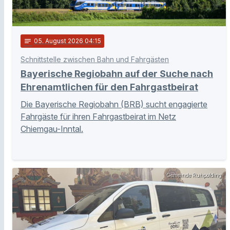
notes
05
. August 2026 04:15
Schnittstelle zwischen Bahn und Fahrgästen
Bayerische Regiobahn auf der Suche nach
Ehrenamtlichen für den Fahrgastbeirat
Die Bayerische Regiobahn (BRB) sucht engagierte
Fahrgäste für ihren Fahrgastbeirat im Netz
Chiemgau-Inntal.
Gemeinde Ruhpolding