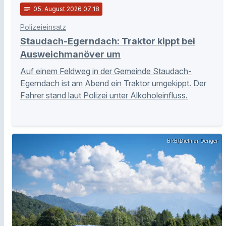
notes
05
. August 2026 07:18
Polizeieinsatz
Staudach-Egerndach: Traktor kippt bei
Ausweichmanöver um
Auf einem Feldweg in der Gemeinde Staudach-
Egerndach ist am Abend ein Traktor umgekippt. Der
Fahrer stand laut Polizei unter Alkoholeinfluss.
BRB/Dietmar Denger