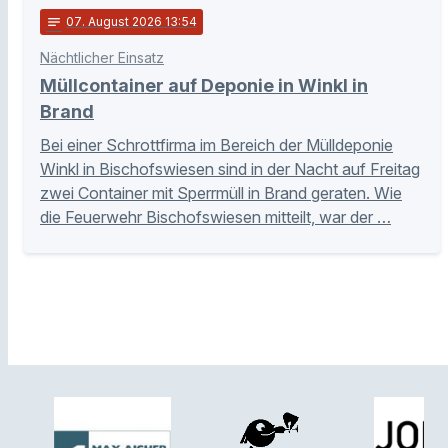
notes
07
. August 2026 13:54
Nächtlicher Einsatz
Müllcontainer auf Deponie in Winkl in
Brand
Bei einer Schrottfirma im Bereich der Mülldeponie
Winkl in Bischofswiesen sind in der Nacht auf Freitag
zwei Container mit Sperrmüll in Brand geraten. Wie
die Feuerwehr Bischofswiesen mitteilt, war der …