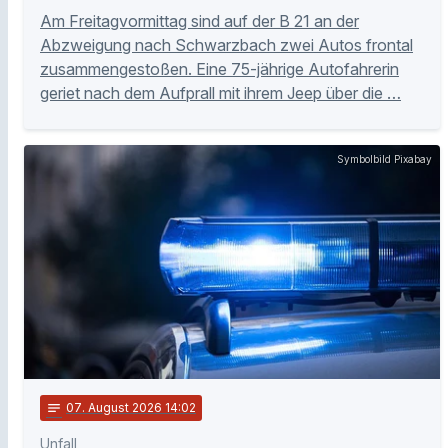
Am Freitagvormittag sind auf der B 21 an der
Abzweigung nach Schwarzbach zwei Autos frontal
zusammengestoßen. Eine 75-jährige Autofahrerin
geriet nach dem Aufprall mit ihrem Jeep über die …
Symbolbild Pixabay
notes
07
. August 2026 14:02
Unfall