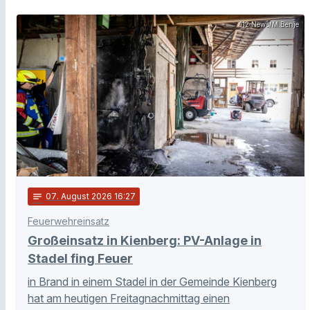
112 News/M.Benje
notes
07
. August 2026 16:27
Feuerwehreinsatz
Großeinsatz in Kienberg: PV-Anlage in
Stadel fing Feuer
in Brand in einem Stadel in der Gemeinde Kienberg
hat am heutigen Freitagnachmittag einen