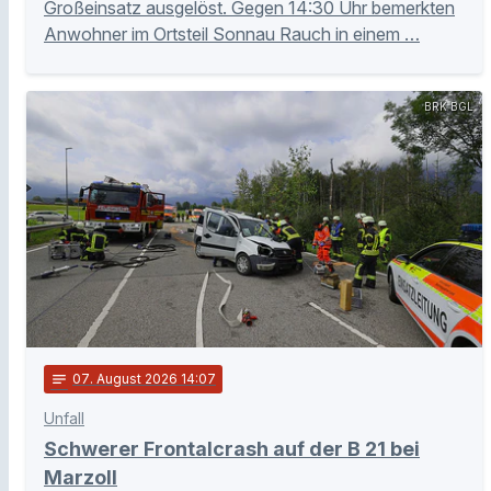
Großeinsatz ausgelöst. Gegen 14:30 Uhr bemerkten
Anwohner im Ortsteil Sonnau Rauch in einem …
BRK BGL
notes
07
. August 2026 14:07
Unfall
Schwerer Frontalcrash auf der B 21 bei
Marzoll