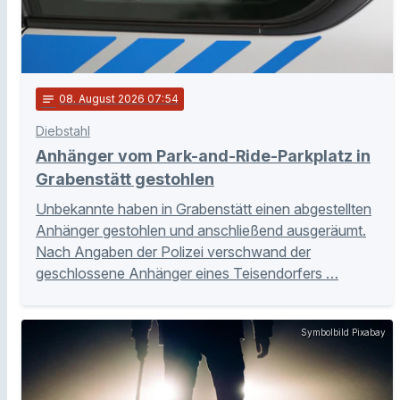
notes
08
. August 2026 07:54
Diebstahl
Anhänger vom Park-and-Ride-Parkplatz in
Grabenstätt gestohlen
Unbekannte haben in Grabenstätt einen abgestellten
Anhänger gestohlen und anschließend ausgeräumt.
Nach Angaben der Polizei verschwand der
geschlossene Anhänger eines Teisendorfers …
Symbolbild Pixabay