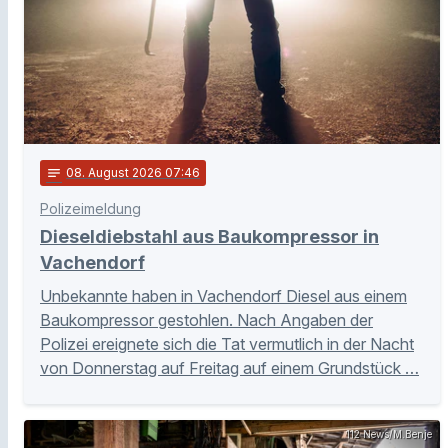
notes
08
. August 2026 07:46
Polizeimeldung
Dieseldiebstahl aus Baukompressor in
Vachendorf
Unbekannte haben in Vachendorf Diesel aus einem
Baukompressor gestohlen. Nach Angaben der
Polizei ereignete sich die Tat vermutlich in der Nacht
von Donnerstag auf Freitag auf einem Grundstück …
112 News/M.Benje