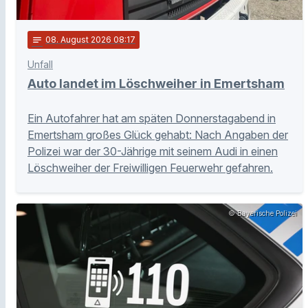
notes
08
. August 2026 08:17
Unfall
Auto landet im Löschweiher in Emertsham
Ein Autofahrer hat am späten Donnerstagabend in
Emertsham großes Glück gehabt: Nach Angaben der
Polizei war der 30-Jährige mit seinem Audi in einen
Löschweiher der Freiwilligen Feuerwehr gefahren.
© Bayerische Polizei