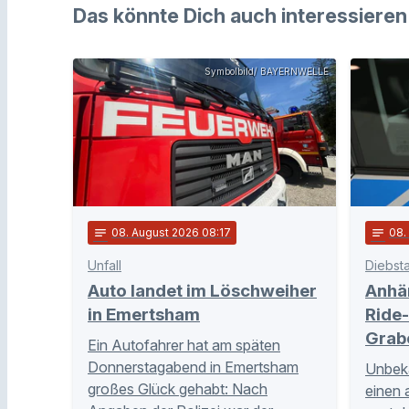
Das könnte Dich auch interessieren
Symbolbild/ BAYERNWELLE
notes
08
. August 2026 08:17
notes
08
Unfall
Diebsta
Auto landet im Löschweiher
Anhä
in Emertsham
Ride-
Grab
Ein Autofahrer hat am späten
Donnerstagabend in Emertsham
Unbeka
großes Glück gehabt: Nach
einen 