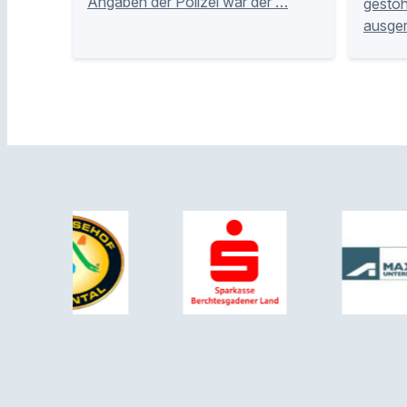
Angaben der Polizei war der …
gestoh
ausge