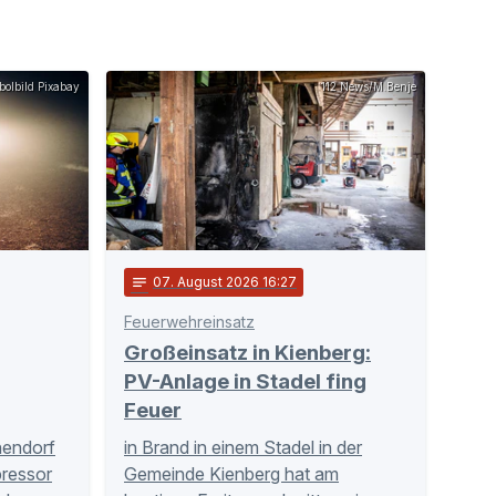
olbild Pixabay
112 News/M.Benje
notes
07
. August 2026 16:27
Feuerwehreinsatz
Großeinsatz in Kienberg:
PV-Anlage in Stadel fing
Feuer
hendorf
in Brand in einem Stadel in der
ressor
Gemeinde Kienberg hat am