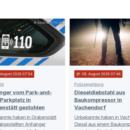
© Bayerische Polizei
Symb
. August 2026 07:54
notes
08
. August 2026 07:46
hl
Polizeimeldung
nger vom Park-and-
Dieseldiebstahl aus
Parkplatz in
Baukompressor in
enstätt gestohlen
Vachendorf
nnte haben in Grabenstätt
Unbekannte haben in Vac
abgestellten Anhänger
Diesel aus einem Baukomp